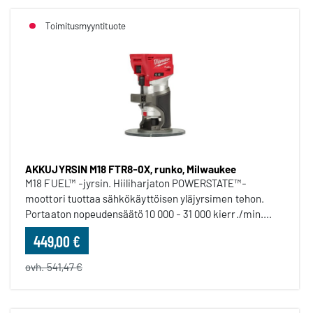
Toimitusmyyntituote
AKKUJYRSIN M18 FTR8-0X, runko, Milwaukee
M18 FUEL™ -jyrsin. Hiiliharjaton POWERSTATE™-
moottori tuottaa sähkökäyttöisen yläjyrsimen tehon.
Portaaton nopeudensäätö 10 000 - 31 000 kierr./min....
449,00 €
ovh. 541,47 €