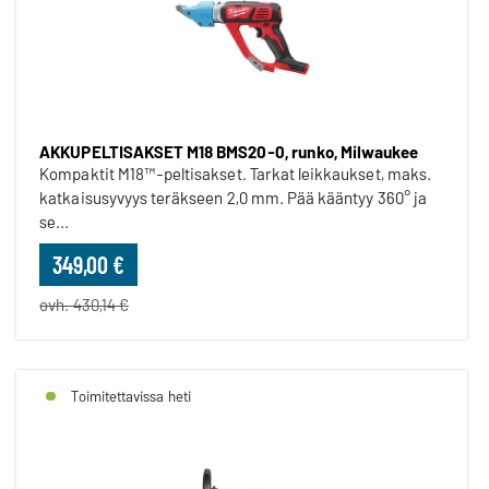
AKKUPELTISAKSET M18 BMS20-0, runko, Milwaukee
Kompaktit M18™-peltisakset. Tarkat leikkaukset, maks.
katkaisusyvyys teräkseen 2,0 mm. Pää kääntyy 360° ja
se...
349,00 €
ovh. 430,14 €
Toimitettavissa heti