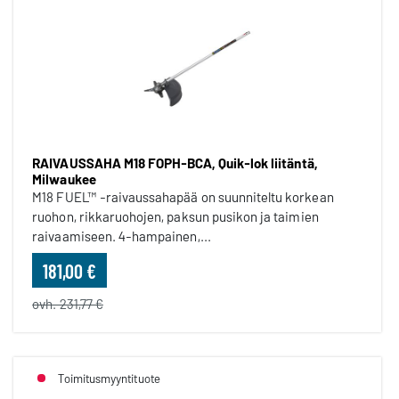
RAIVAUSSAHA M18 FOPH-BCA, Quik-lok liitäntä,
Milwaukee
M18 FUEL™ -raivaussahapää on suunniteltu korkean
ruohon, rikkaruohojen, paksun pusikon ja taimien
raivaamiseen. 4-hampainen,...
181,00 €
ovh. 231,77 €
Toimitusmyyntituote