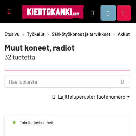
Tuotealueet
Hae
Etusivu
Työkalut
Sähkötyökoneet ja tarvikkeet
Akkutyök
Muut koneet, radiot
32 tuotetta
Lajitteluperuste: Tuotenumero
Toimitettavissa heti