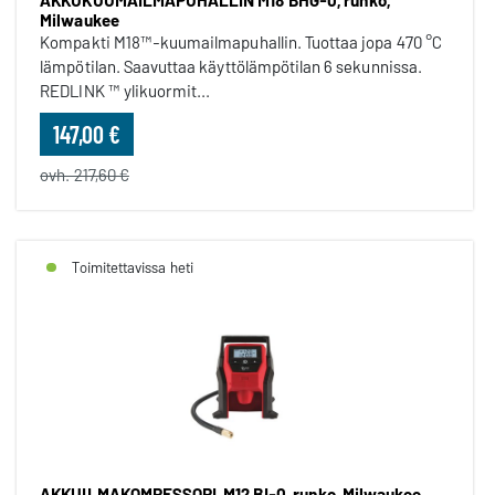
AKKUKUUMAILMAPUHALLIN M18 BHG-0, runko,
Milwaukee
Kompakti M18™-kuumailmapuhallin. Tuottaa jopa 470 °C
lämpötilan. Saavuttaa käyttölämpötilan 6 sekunnissa.
REDLINK ™ ylikuormit...
147,00 €
ovh. 217,60 €
Toimitettavissa heti
AKKUILMAKOMRESSORI, M12 BI-0, runko, Milwaukee