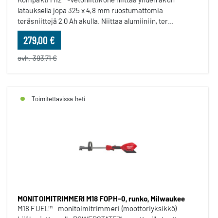
latauksella jopa 325 x 4,8 mm ruostumattomia
teräsniittejä 2,0 Ah akulla. Niittaa alumiiniin, ter...
279,00 €
ovh. 393,71 €
Toimitettavissa heti
MONITOIMITRIMMERI M18 FOPH-0, runko, Milwaukee
M18 FUEL™ -monitoimitrimmeri (moottoriyksikkö)