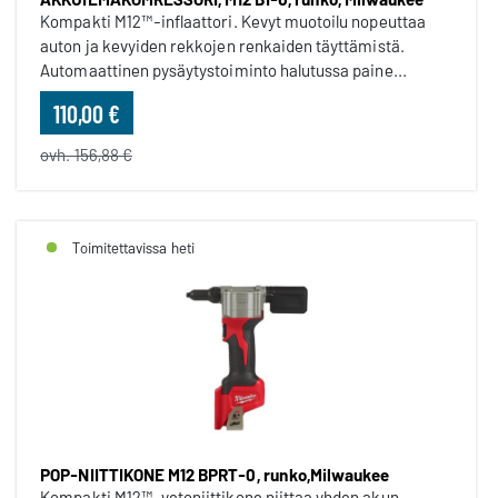
Kompakti M12™-inflaattori. Kevyt muotoilu nopeuttaa
auton ja kevyiden rekkojen renkaiden täyttämistä.
Automaattinen pysäytystoiminto halutussa paine...
110,00 €
ovh. 156,88 €
Toimitettavissa heti
POP-NIITTIKONE M12 BPRT-0, runko,Milwaukee
Kompakti M12™-vetoniittikone niittaa yhden akun