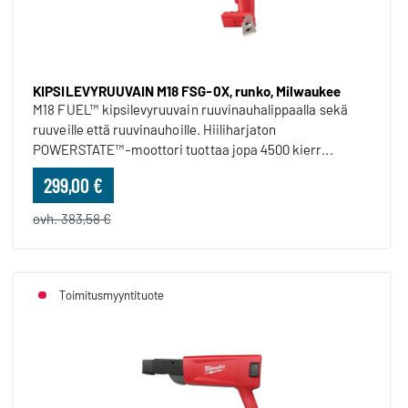
KIPSILEVYRUUVAIN M18 FSG-0X, runko, Milwaukee
M18 FUEL™ kipsilevyruuvain ruuvinauhalippaalla sekä
ruuveille että ruuvinauhoille. Hiiliharjaton
POWERSTATE™-moottori tuottaa jopa 4500 kierr...
299,00 €
ovh. 383,58 €
Toimitusmyyntituote