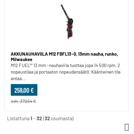
AKKUNAUHAVIILA M12 FBFL13-0, 13mm nauha, runko,
Milwaukee
M12 FUEL™ 13 mm -nauhaviila tuottaa jopa 14 500 rpm. 2
nopeustilaa ja portaaton nopeudensäätö. Käänteinen tila
antaa...
259,00 €
ovh. 379,54 €
Listattuna
1
-
32
(
32
osumasta)