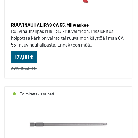
RUUVINAUHALIPAS CA 55, Milwaukee
Ruuvinauhalipas M18 FSG -ruuvaimeen. Pikalukitus
helpottaa kärkien vaihto tai ruuvaimen käyttöä ilman CA
55 -ruuvinauhalipasta. Ennakkoon mää...
127,00 €
ovh. 156,88 €
Toimitettavissa heti