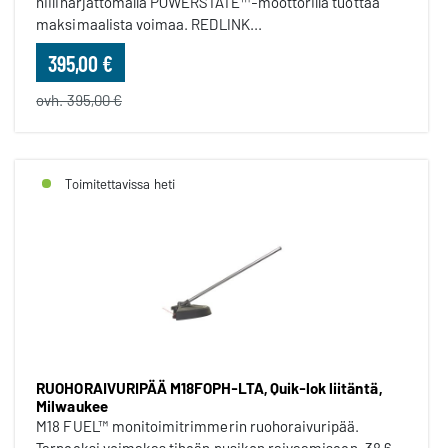
hiiliharjattomalla POWERSTATE™-moottorilla tuottaa
maksimaalista voimaa. REDLINK...
395,00 €
ovh. 395,00 €
Toimitettavissa heti
RUOHORAIVURIPÄÄ M18FOPH-LTA, Quik-lok liitäntä,
Milwaukee
M18 FUEL™ monitoimitrimmerin ruohoraivuripää.