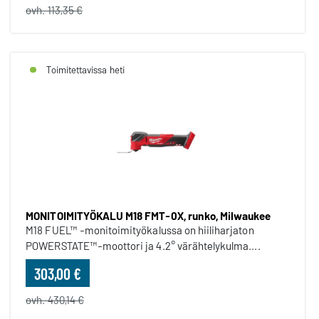
ovh. 113,35 €
Toimitettavissa heti
MONITOIMITYÖKALU M18 FMT-0X, runko, Milwaukee
M18 FUEL™ -monitoimityökalussa on hiiliharjaton
POWERSTATE™-moottori ja 4.2° värähtelykulma....
303,00 €
ovh. 430,14 €