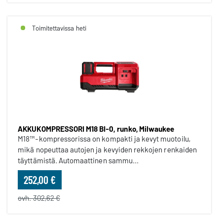
Toimitettavissa heti
AKKUKOMPRESSORI M18 BI-0, runko, Milwaukee
M18™-kompressorissa on kompakti ja kevyt muotoilu,
mikä nopeuttaa autojen ja kevyiden rekkojen renkaiden
täyttämistä. Automaattinen sammu...
252,00 €
ovh. 302,62 €