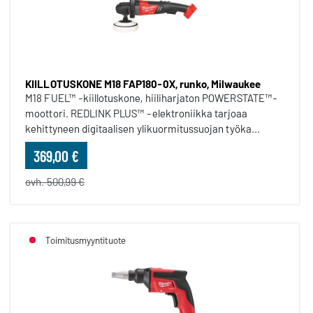
KIILLOTUSKONE M18 FAP180-0X, runko, Milwaukee
M18 FUEL™ -kiillotuskone, hiiliharjaton POWERSTATE™-
moottori. REDLINK PLUS™ -elektroniikka tarjoaa
kehittyneen digitaalisen ylikuormitussuojan työka...
369,00 €
ovh. 500,99 €
Toimitusmyyntituote