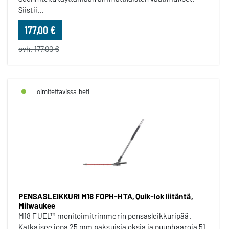
Siistii...
177,00 €
ovh. 177,00 €
Toimitettavissa heti
PENSASLEIKKURI M18 FOPH-HTA, Quik-lok liitäntä,
Milwaukee
M18 FUEL™ monitoimitrimmerin pensasleikkuripää.
Katkaisee jopa 25 mm paksuisia oksia ja puunhaaroja 51