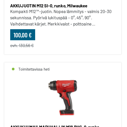
AKKUJUOTIN M12 SI-0, runko, Milwaukee
Kompakti M12™-juotin. Nopea lämmitys - valmis 20-30
sekunnissa. Pyörivä lukituspää - 0°, 45°, 90°.
Vaihdettavat kärjet. Merkkivalot - polttoaine...
100,00 €
ovh. 130,56 €
Toimitettavissa heti