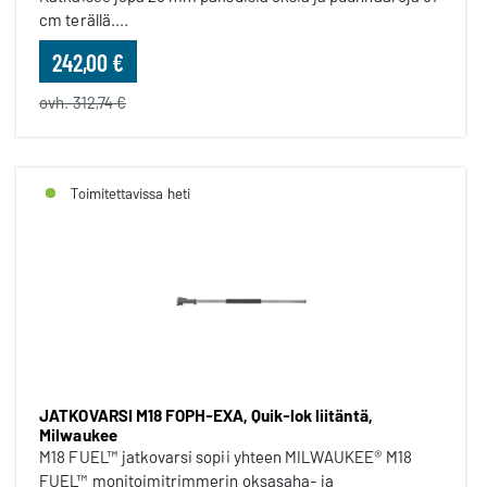
cm terällä....
242,00 €
ovh. 312,74 €
Toimitettavissa heti
JATKOVARSI M18 FOPH-EXA, Quik-lok liitäntä,
Milwaukee
M18 FUEL™ jatkovarsi sopii yhteen MILWAUKEE® M18
FUEL™ monitoimitrimmerin oksasaha- ja