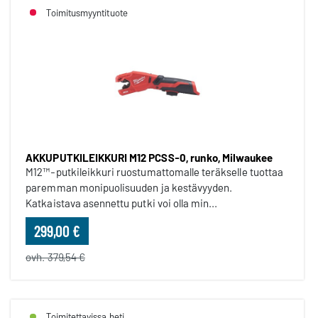
Toimitusmyyntituote
AKKUPUTKILEIKKURI M12 PCSS-0, runko, Milwaukee
M12™-putkileikkuri ruostumattomalle teräkselle tuottaa
paremman monipuolisuuden ja kestävyyden.
Katkaistava asennettu putki voi olla min...
299,00 €
ovh. 379,54 €
Toimitettavissa heti