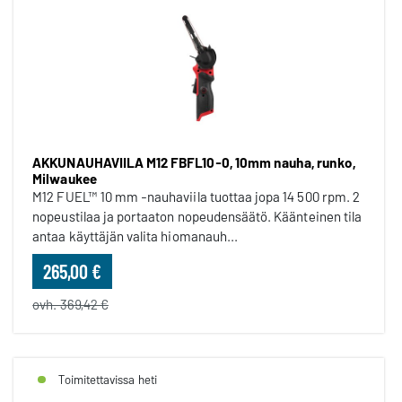
AKKUNAUHAVIILA M12 FBFL10-0, 10mm nauha, runko,
Milwaukee
M12 FUEL™ 10 mm -nauhaviila tuottaa jopa 14 500 rpm. 2
nopeustilaa ja portaaton nopeudensäätö. Käänteinen tila
antaa käyttäjän valita hiomanauh...
265,00 €
ovh. 369,42 €
Toimitettavissa heti