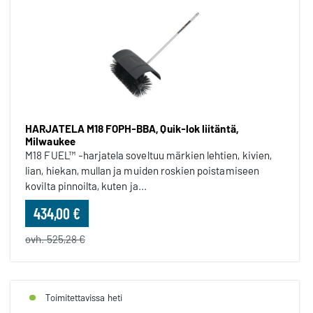
HARJATELA M18 FOPH-BBA, Quik-lok liitäntä,
Milwaukee
M18 FUEL™ -harjatela soveltuu märkien lehtien, kivien,
lian, hiekan, mullan ja muiden roskien poistamiseen
kovilta pinnoilta, kuten ja...
434,00 €
ovh. 525,28 €
Toimitettavissa heti