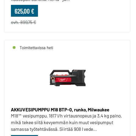
625,00 €
ovh. 899,75 €
Toimitettavissa heti
AKKUVESIPUMPPU M18 BTP-0, runko, Milwaukee
M18™ vesipumppu. 1817 l/h virtausnopeus ja 3,4 kg paino,
mikä tekee siitä kevyemmän kuin muut vesipumput
samassa työtehtävässä. Siirtää 908 l vede...