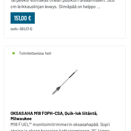
Tarpeeksi voimakas tiheän pusikon raivaamiseen. 38,6
cm leikkauslinjan leveys. Siimäpää on helppo ...
151,00 €
ovh. 181,17 €
Toimitettavissa heti
OKSASAHA M18 FOPH-CSA, Quik-lok liitäntä,
Milwaukee
M18 FUEL™ monitoimitrimmerin oksasahapää. Sopii
oksien ja oksan haarojen katkaisemiseen. 10˝ laippa