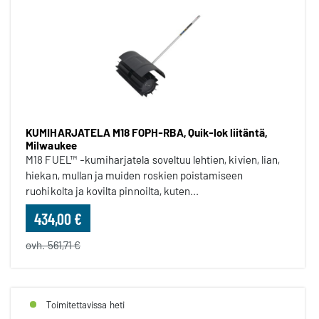
KUMIHARJATELA M18 FOPH-RBA, Quik-lok liitäntä,
Milwaukee
M18 FUEL™ -kumiharjatela soveltuu lehtien, kivien, lian,
hiekan, mullan ja muiden roskien poistamiseen
ruohikolta ja kovilta pinnoilta, kuten...
434,00 €
ovh. 561,71 €
Toimitettavissa heti