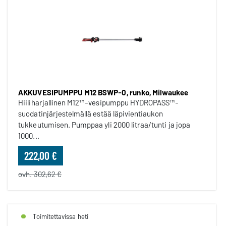
AKKUVESIPUMPPU M12 BSWP-0, runko, Milwaukee
Hiiliharjallinen M12™-vesipumppu HYDROPASS™-
suodatinjärjestelmällä estää läpivientiaukon
tukkeutumisen. Pumppaa yli 2000 litraa/tunti ja jopa
1000...
222,00 €
ovh. 302,62 €
Toimitettavissa heti