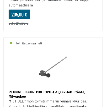
automaattisella ...
205,00 €
ovh. 247,96 €
Toimitettavissa heti
REUNALEIKKURI M18 FOPH-EA,Quik-lok liitäntä,
Milwaukee
M18 FUEL™ monitoimitrimmerin reunaleikkuripää.
Suunniteltu täyttämään ammattilaisten vaatimukset.