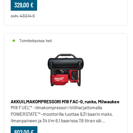
329,00 €
ovh. 430,14 €
Toimitettavissa heti
AKKUILMAKOMPRESSORI M18 FAC-0, runko, Milwaukee
M18 FUEL™ -ilmakompressori hiiliharjattomalla
POWERSTATE™-moottorilla tuottaa 9,31 baarin maks.
ilmanpaineen ja 34 l/m 6,1 baarissa 7,6 litran säi...
602,00 €