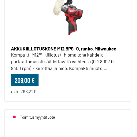
AKKUKIILLOTUSKONE M12 BPS-0, runko, Milwaukee
Kompakti M12™-kiillotus/-hiomakone kahdella
portaattomassti säädettävällä vaihteella (0-2800 / 0-
8300 rpm) - kiillottaa ja hioo. Kompakti muotoi...
209,00 €
ovh. 268,21 €
Toimitusmyyntituote