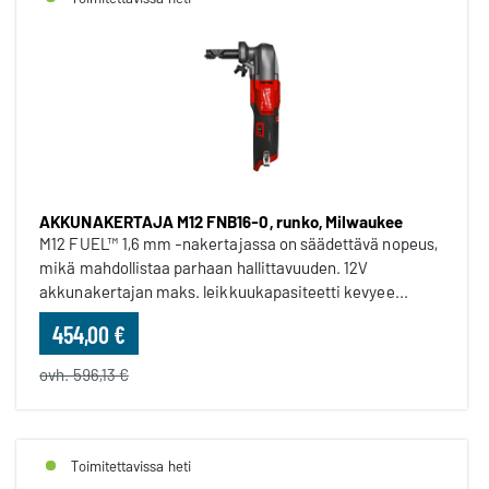
AKKUNAKERTAJA M12 FNB16-0, runko, Milwaukee
M12 FUEL™ 1,6 mm -nakertajassa on säädettävä nopeus,
mikä mahdollistaa parhaan hallittavuuden. 12V
akkunakertajan maks. leikkuukapasiteetti kevyee...
454,00 €
ovh. 596,13 €
Toimitettavissa heti