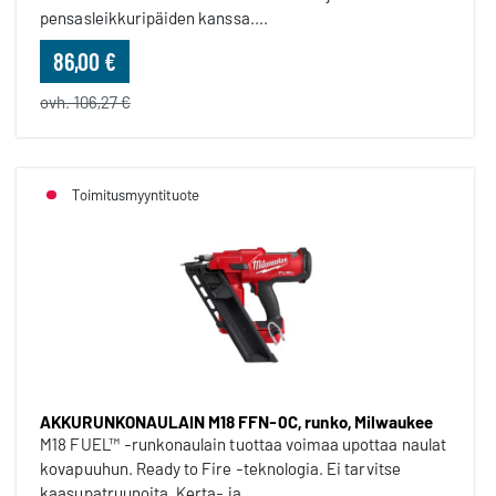
pensasleikkuripäiden kanssa....
86,00 €
ovh. 106,27 €
Toimitusmyyntituote
AKKURUNKONAULAIN M18 FFN-0C, runko, Milwaukee
M18 FUEL™ -runkonaulain tuottaa voimaa upottaa naulat
kovapuuhun. Ready to Fire -teknologia. Ei tarvitse
kaasupatruunoita. Kerta- ja...