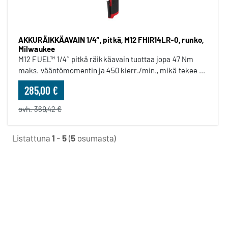
AKKURÄIKKÄAVAIN 1/4”, pitkä, M12 FHIR14LR-0, runko,
Milwaukee
M12 FUEL™ 1/4˝ pitkä räikkäavain tuottaa jopa 47 Nm
maks. vääntömomentin ja 450 kierr./min., mikä tekee ...
285,00 €
ovh. 369,42 €
Listattuna
1
-
5
(
5
osumasta)