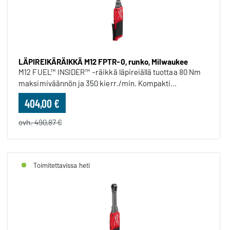
LÄPIREIKÄRÄIKKÄ M12 FPTR-0, runko, Milwaukee
M12 FUEL™ INSIDER™ -räikkä läpireiällä tuottaa 80 Nm
maksimiväännön ja 350 kierr./min. Kompakti...
404,00 €
ovh. 490,87 €
Toimitettavissa heti