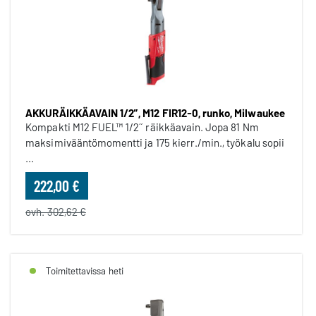
AKKURÄIKKÄAVAIN 1/2”, M12 FIR12-0, runko, Milwaukee
Kompakti M12 FUEL™ 1/2˝ räikkäavain. Jopa 81 Nm
maksimivääntömomentti ja 175 kierr./min., työkalu sopii
...
222,00 €
ovh. 302,62 €
Toimitettavissa heti