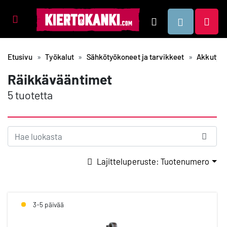
Tuotealueet
Hae
Etusivu
Työkalut
Sähkötyökoneet ja tarvikkeet
Akkutyök
Räikkävääntimet
5 tuotetta
Lajitteluperuste: Tuotenumero
3-5 päivää