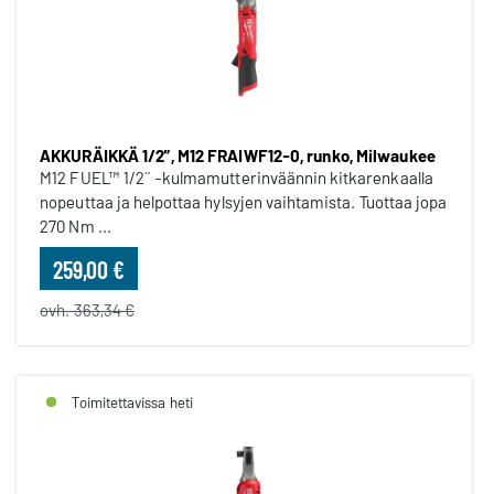
AKKURÄIKKÄ 1/2”, M12 FRAIWF12-0, runko, Milwaukee
M12 FUEL™ 1/2˝ -kulmamutterinväännin kitkarenkaalla
nopeuttaa ja helpottaa hylsyjen vaihtamista. Tuottaa jopa
270 Nm ...
259,00 €
ovh. 363,34 €
Toimitettavissa heti