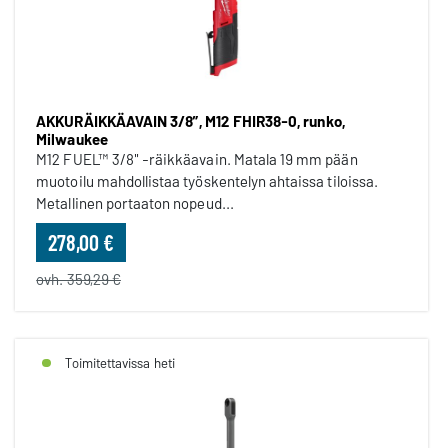
AKKURÄIKKÄAVAIN 3/8”, M12 FHIR38-0, runko,
Milwaukee
M12 FUEL™ 3/8" -räikkäavain. Matala 19 mm pään
muotoilu mahdollistaa työskentelyn ahtaissa tiloissa.
Metallinen portaaton nopeud...
278,00 €
ovh. 359,29 €
Toimitettavissa heti