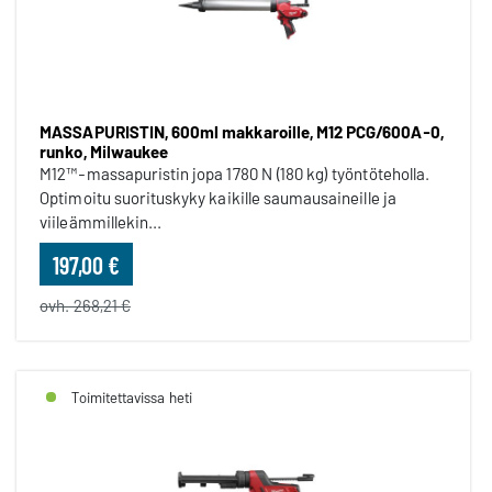
MASSAPURISTIN, 600ml makkaroille, M12 PCG/600A-0,
runko, Milwaukee
M12™-massapuristin jopa 1780 N (180 kg) työntöteholla.
Optimoitu suorituskyky kaikille saumausaineille ja
viileämmillekin...
197,00 €
ovh. 268,21 €
Toimitettavissa heti