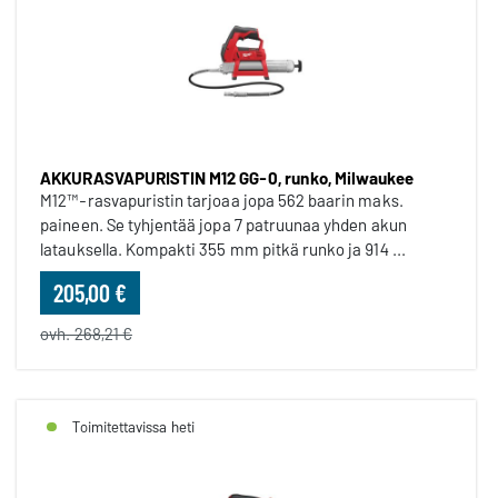
AKKURASVAPURISTIN M12 GG-0, runko, Milwaukee
M12™-rasvapuristin tarjoaa jopa 562 baarin maks.
paineen. Se tyhjentää jopa 7 patruunaa yhden akun
latauksella. Kompakti 355 mm pitkä runko ja 914 ...
205,00 €
ovh. 268,21 €
Toimitettavissa heti