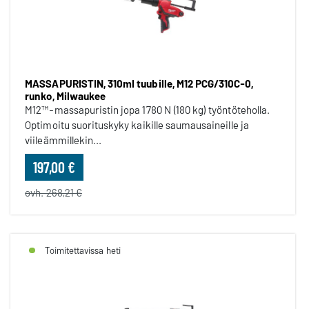
MASSAPURISTIN, 310ml tuubille, M12 PCG/310C-0,
runko, Milwaukee
M12™-massapuristin jopa 1780 N (180 kg) työntöteholla.
Optimoitu suorituskyky kaikille saumausaineille ja
viileämmillekin...
197,00 €
ovh. 268,21 €
Toimitettavissa heti