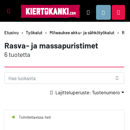
Tuotealueet
Hae
Etusivu
Työkalut
Milwaukee akku- ja sähkötyökalut
Ras
Rasva- ja massapuristimet
6 tuotetta
Lajitteluperuste: Tuotenumero
Toimitettavissa heti