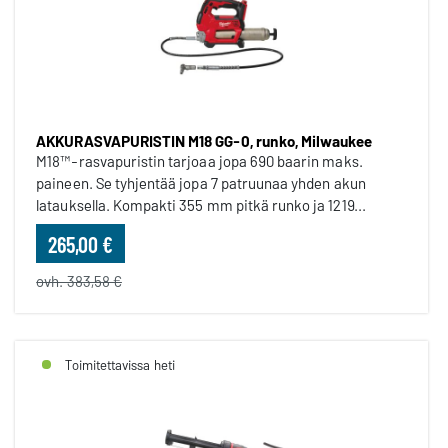
AKKURASVAPURISTIN M18 GG-0, runko, Milwaukee
M18™-rasvapuristin tarjoaa jopa 690 baarin maks.
paineen. Se tyhjentää jopa 7 patruunaa yhden akun
latauksella. Kompakti 355 mm pitkä runko ja 1219...
265,00 €
ovh. 383,58 €
Toimitettavissa heti