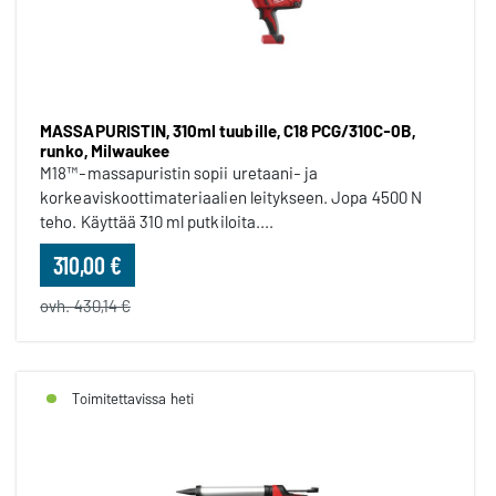
MASSAPURISTIN, 310ml tuubille, C18 PCG/310C-0B,
runko, Milwaukee
M18™-massapuristin sopii uretaani- ja
korkeaviskoottimateriaalien leitykseen. Jopa 4500 N
teho. Käyttää 310 ml putkiloita....
310,00 €
ovh. 430,14 €
Toimitettavissa heti