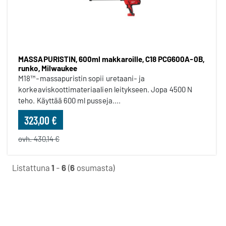
MASSAPURISTIN, 600ml makkaroille, C18 PCG600A-0B,
runko, Milwaukee
M18™-massapuristin sopii uretaani- ja
korkeaviskoottimateriaalien leitykseen. Jopa 4500 N
teho. Käyttää 600 ml pusseja....
323,00 €
ovh. 430,14 €
Listattuna
1
-
6
(
6
osumasta)