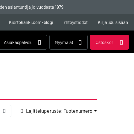
den asiantuntija jo vuodesta 1979
Kiertokanki.com-blogi
Yhteystiedot
Kirjaudu sisään
Asiakaspalvelu
Myymälät
Ostoskori
Lajitteluperuste: Tuotenumero