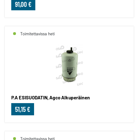
91,00 €
Toimitettavissa heti
P.A ESISUODATIN, Agco Alkuperäinen
51,15 €
Toimitettavissa heti