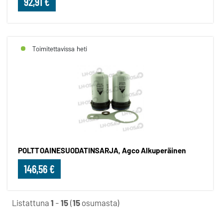
92,91 €
Toimitettavissa heti
POLTTOAINESUODATINSARJA, Agco Alkuperäinen
146,56 €
Listattuna
1
-
15
(
15
osumasta)