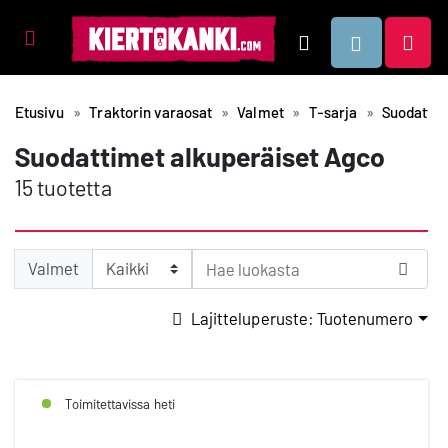
Tuotealueet
Hae
Etusivu
Traktorin varaosat
Valmet
T-sarja
Suodattim
Suodattimet alkuperäiset Agco
15 tuotetta
Valmet
Lajitteluperuste: Tuotenumero
Toimitettavissa heti