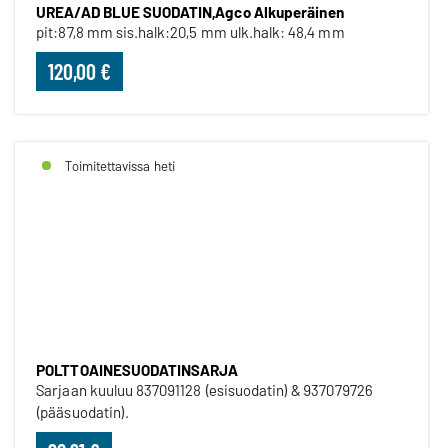
UREA/AD BLUE SUODATIN,Agco Alkuperäinen
pit:87,8 mm sis.halk:20,5 mm ulk.halk: 48,4 mm
120,00 €
Toimitettavissa heti
POLTTOAINESUODATINSARJA
POLTTOAINESUODATINSARJA
Sarjaan kuuluu 837091128 (esisuodatin) & 937079726
(pääsuodatin).