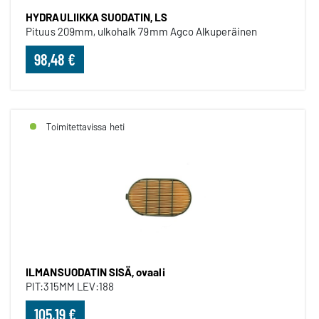
HYDRAULIIKKA SUODATIN, LS
Pituus 209mm, ulkohalk 79mm Agco Alkuperäinen
98,48 €
Toimitettavissa heti
ILMANSUODATIN SISÄ, ovaali
PIT:315MM LEV:188
105,19 €