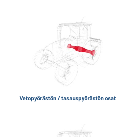
Vetopyörästön / tasauspyörästön osat