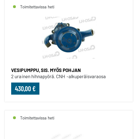
Toimitettavissa heti
VESIPUMPPU, SIS. MYÖS POHJAN
2 urainen hihnapyörä. CNH -alkuperäisvaraosa
430,00 €
Toimitettavissa heti