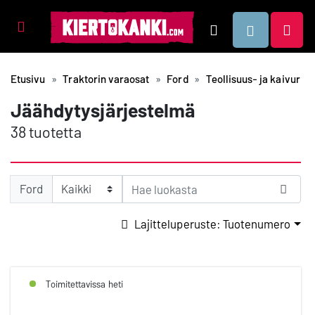
Tuotealueet
Hae
Etusivu
Traktorin varaosat
Ford
Teollisuus- ja kaivurima
Jäähdytysjärjestelmä
38 tuotetta
Ford
Lajitteluperuste: Tuotenumero
Toimitettavissa heti