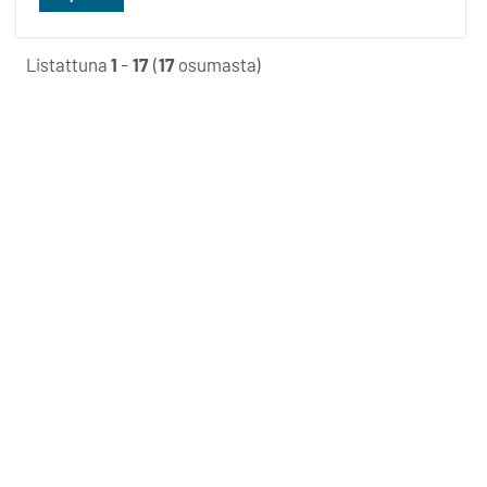
Listattuna
1
-
17
(
17
osumasta)