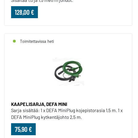
Sisältää 1,0 ja 1,5 metrin johdot.
128,00 €
Toimitettavissa heti
KAAPELISARJA, DEFA MINI
Sarja sisältää: 1 x DEFA MiniPlug kojepistorasia 1,5 m. 1 x
DEFA MiniPlug kytkentäjohto 2,5 m.
75,90 €