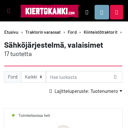
Tuotealueet
Hae
Etusivu
Traktorin varaosat
Ford
Kiinteistötraktorit
S
Sähköjärjestelmä, valaisimet
17 tuotetta
Ford
Lajitteluperuste: Tuotenumero
Toimitettavissa heti