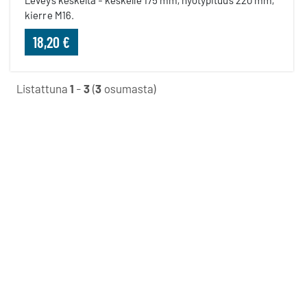
Leveys keskeltä - keskelle 175 mm, hyötypituus 220 mm,
kierre M16.
18,20 €
Listattuna
1
-
3
(
3
osumasta)