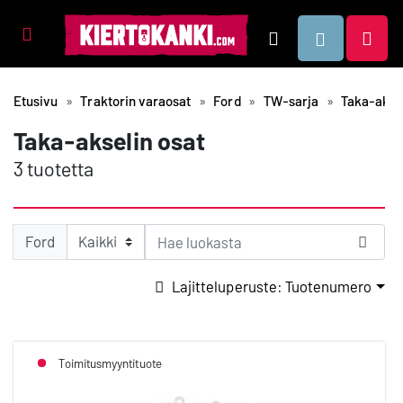
Tuotealueet
Hae
Etusivu
Traktorin varaosat
Ford
TW-sarja
Taka-aksel
Taka-akselin osat
3 tuotetta
Ford
Lajitteluperuste: Tuotenumero
Toimitusmyyntituote