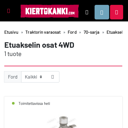
Tuotealueet
Hae
Etusivu
Traktorin varaosat
Ford
70-sarja
Etuakselin
Etuakselin osat 4WD
1 tuote
Ford
Toimitettavissa heti