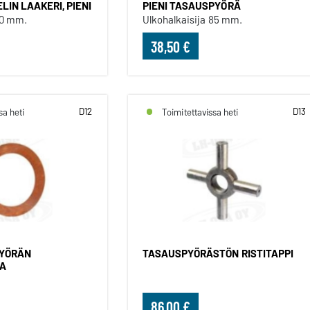
IN LAAKERI, PIENI
PIENI TASAUSPYÖRÄ
30 mm.
Ulkohalkaisija 85 mm.
38,50 €
D12
D13
sa heti
Toimitettavissa heti
PYÖRÄN
TASAUSPYÖRÄSTÖN RISTITAPPI
KA
86,00 €