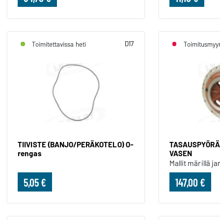
D17
Toimitettavissa heti
Toimitusmyyn
TIIVISTE (BANJO/PERÄKOTELO) O-
TASAUSPYÖRÄS
rengas
VASEN
Mallit märillä jar
5,05 €
147,00 €