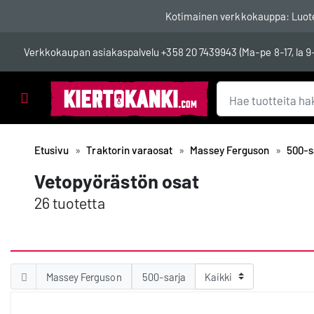
Kotimainen verkkokauppa: Luotett
Verkkokaupan asiakaspalvelu
+358 20 7439943
(Ma-pe 8-17, la 9
Tuotealueet
Etusivu
Traktorin varaosat
Massey Ferguson
500-s
Vetopyörästön osat
26 tuotetta
Massey Ferguson
500-sarja