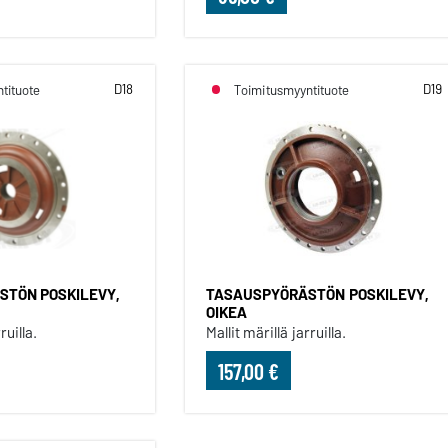
D18
D19
tituote
Toimitusmyyntituote
TÖN POSKILEVY,
TASAUSPYÖRÄSTÖN POSKILEVY,
OIKEA
ruilla.
Mallit märillä jarruilla.
157,00 €