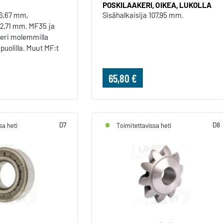
POSKILAAKERI, OIKEA, LUKOLLA
66,67 mm,
Sisähalkaisija 107,95 mm.
112,71 mm. MF35 ja
eri molemmilla
 puolilla. Muut MF:t
65,80 €
D7
D8
sa heti
Toimitettavissa heti