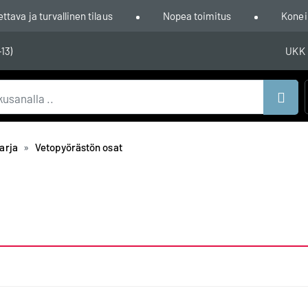
ava ja turvallinen tilaus
Nopea toimitus
Konei
-13)
UKK
Hae
arja
Vetopyörästön osat