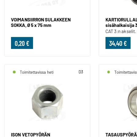
VOIMANSIIRRON SULAKKEEN
KARTIORULLA
SOKKA, Ø 5 x 75 mm
sisähalkaisija
CAT 3:n akselit.
0,20 €
34,40 €
D3
Toimitettavissa heti
Toimitettavis
ISON VETOPYÖRÄN
TASAUSPYÖRÄ