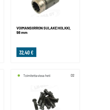
VOIMANSIIRRON SULAKEHOLKKI,
98 mm
32,40 €
D2
Toimitettavissa heti