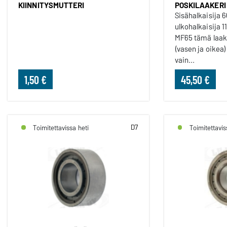
KIINNITYSMUTTERI
POSKILAAKERI
Sisähalkaisija 
ulkohalkaisija 
MF65 tämä laak
(vasen ja oikea)
vain...
1,50 €
45,50 €
D7
Toimitettavissa heti
Toimitettavis