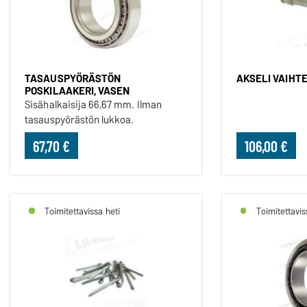
TASAUSPYÖRÄSTÖN
AKSELI VAIHT
POSKILAAKERI, VASEN
Sisähalkaisija 66,67 mm. Ilman
tasauspyörästön lukkoa.
67,70 €
106,00 €
Toimitettavissa heti
Toimitettavis