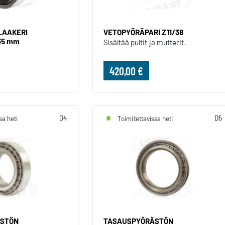
LAAKERI
VETOPYÖRÄPARI Z11/38
 35 mm
Sisältää pultit ja mutterit.
420,00 €
D4
D5
sa heti
Toimitettavissa heti
STÖN
TASAUSPYÖRÄSTÖN