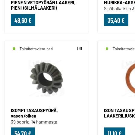
PIENEN VETOPYÖRÄN LAAKERI,
MURIKKA-AKSEL
PIENI (SILMÄLAAKERI)
Sisähalkaisija 
49,60 €
35,40 €
D11
Toimitettavissa heti
Toimitettavis
ISOMPI TASAUSPYÖRÄ,
ISON TASAUS
vasen/oikea
LAAKERILIUS
39 booria, 14 hammasta
54,70 €
11,10 €