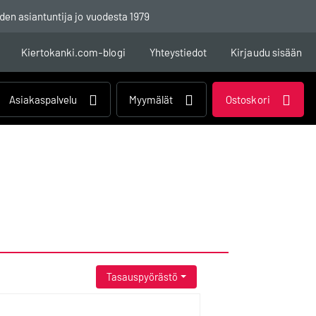
den asiantuntija jo vuodesta 1979
Kiertokanki.com-blogi
Yhteystiedot
Kirjaudu sisään
Asiakaspalvelu
Myymälät
Ostoskori
Tasauspyörästö