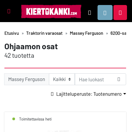
Tuotealueet
Hae
Etusivu
Traktorin varaosat
Massey Ferguson
6200-sarja
Ohjaamon osat
42 tuotetta
Massey Ferguson
Lajitteluperuste: Tuotenumero
Toimitettavissa heti