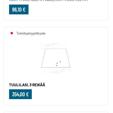
96,10 €
Toimitusmyyntituote
TUULILASI, 3 REIKÄÄ
354,00 €