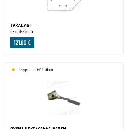
TAKALASI
8-reikäinen
121,00 €
Loppunut, lisää tilattu
OVEN LUKKO/KAHVA, VASEN