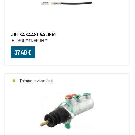
JALKAKAASUVAIJERI
PIT660MM/860MM
37,40 €
Toimitettavissa heti