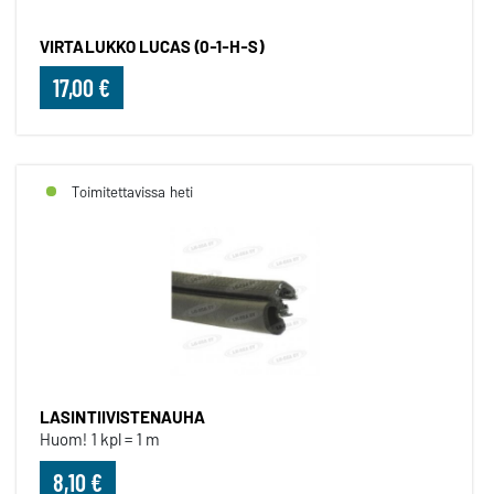
VIRTALUKKO LUCAS (0-1-H-S)
17,00 €
Toimitettavissa heti
LASINTIIVISTENAUHA
Huom! 1 kpl = 1 m
8,10 €