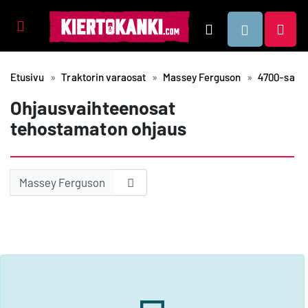
Tuotealueet
Hae
Etusivu
Traktorin varaosat
Massey Ferguson
4700-sarja
Ohjausvaihteenosat
tehostamaton ohjaus
Massey Ferguson