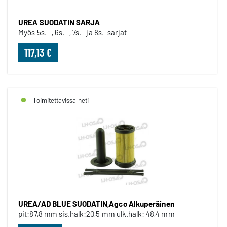
UREA SUODATIN SARJA
Myös 5s.- , 6s.- , 7s.- ja 8s.-sarjat
117,13 €
Toimitettavissa heti
UREA/AD BLUE SUODATIN,Agco Alkuperäinen
pit:87,8 mm sis.halk:20,5 mm ulk.halk: 48,4 mm