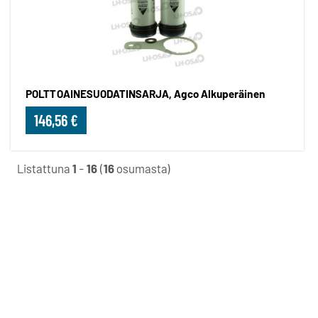
POLTTOAINESUODATINSARJA, Agco Alkuperäinen
146,56 €
Listattuna
1
-
16
(
16
osumasta)