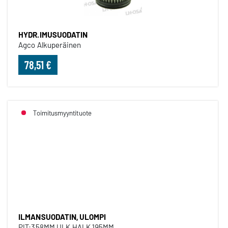
HYDR.IMUSUODATIN
Agco Alkuperäinen
78,51 €
Toimitusmyyntituote
ILMANSUODATIN, ULOMPI
ILMANSUODATIN, ULOMPI
PIT:358MM ULK.HALK.195MM