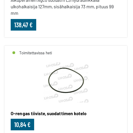
Alkuperäinen Agco suodatin LS hydrauliikkalla
ulkohalkaisija 127mm, sisähalkaisija 73 mm, pituus 99
mm
138,47 €
Toimitettavissa heti
O-rengas tiiviste, suodattimen kotelo
10,84 €