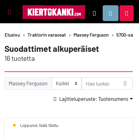
Tuotealueet
Hae
Etusivu
Traktorin varaosat
Massey Ferguson
5700-sarja
Suodattimet alkuperäiset
16 tuotetta
Massey Ferguson
Lajitteluperuste: Tuotenumero
Loppunut, lisää tilattu