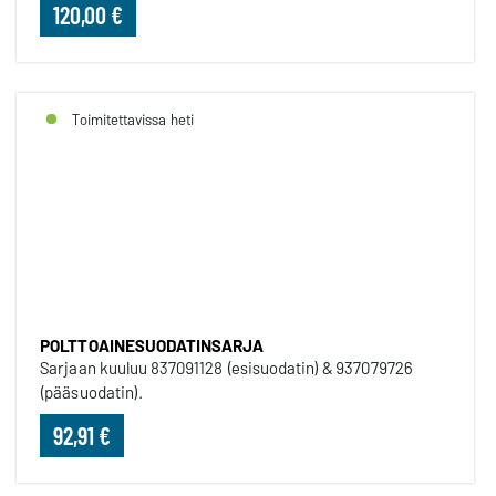
120,00 €
Toimitettavissa heti
POLTTOAINESUODATINSARJA
POLTTOAINESUODATINSARJA
Sarjaan kuuluu 837091128 (esisuodatin) & 937079726
(pääsuodatin).
92,91 €