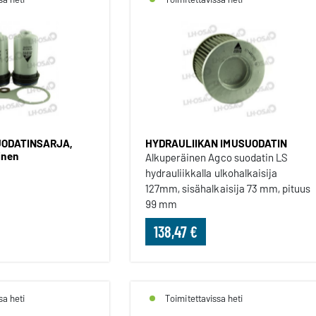
ODATINSARJA,
HYDRAULIIKAN IMUSUODATIN
inen
Alkuperäinen Agco suodatin LS
hydrauliikkalla ulkohalkaisija
127mm, sisähalkaisija 73 mm, pituus
99 mm
138,47 €
sa heti
Toimitettavissa heti