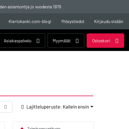
den asiantuntija jo vuodesta 1979
Kiertokanki.com-blogi
Yhteystiedot
Kirjaudu sisään
Asiakaspalvelu
Myymälät
Ostoskori
Lajitteluperuste: Kallein ensin
Toimitusmyyntituote