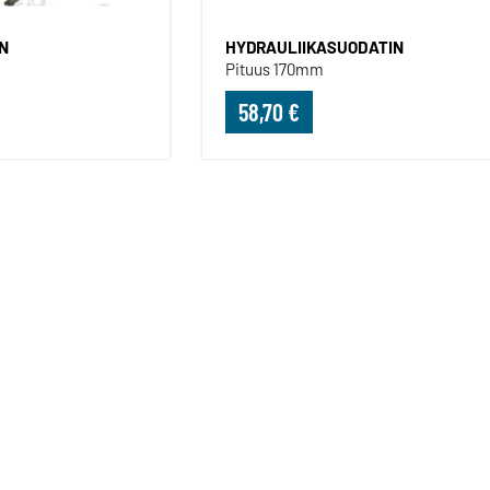
N
HYDRAULIIKASUODATIN
Pituus 170mm
58,70 €