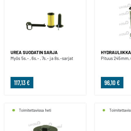
UREA SUODATIN SARJA
HYDRAULIIKKA
Myös 5s.- , 6s.- , 7s.- ja 8s.-sarjat
Pituus 245mm,
117,13 €
96,10 €
Toimitettavissa heti
Toimitettavis