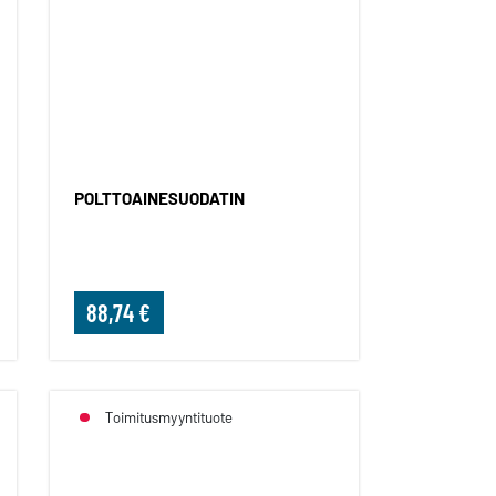
DATINSARJA
POLTTOAINESUODATIN
POLTTOAINESUODATIN
88,74 €
Toimitusmyyntituote