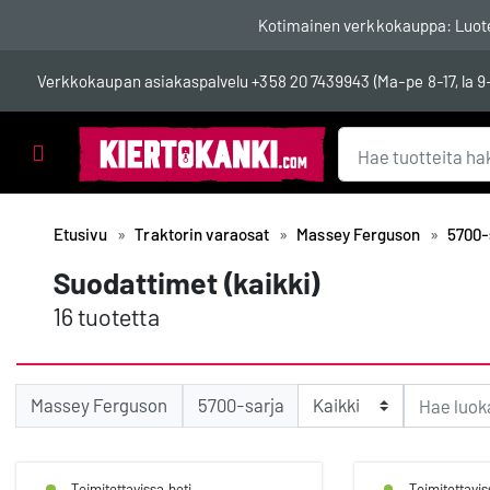
Kotimainen verkkokauppa: Luotett
Verkkokaupan asiakaspalvelu
+358 20 7439943
(Ma-pe 8-17, la 9
Tuotealueet
Etusivu
Traktorin varaosat
Massey Ferguson
5700-
Suodattimet (kaikki)
16 tuotetta
Massey Ferguson
5700-sarja
Toimitettavissa heti
Toimitettavis