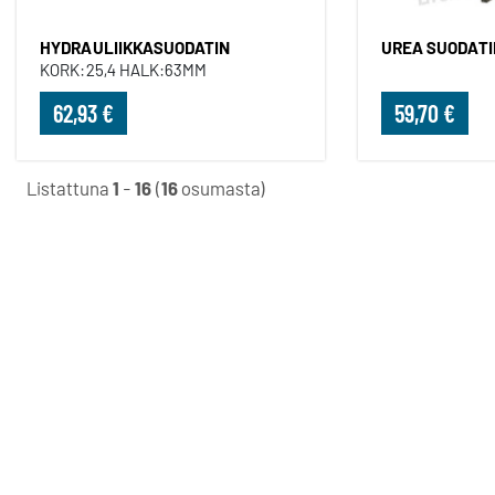
HYDRAULIIKKASUODATIN
UREA SUODATI
KORK:25,4 HALK:63MM
62,93 €
59,70 €
Listattuna
1
-
16
(
16
osumasta)