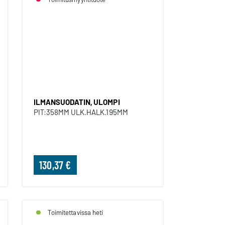
ILMANSUODATIN, ULOMPI
ILMANSUODATIN, ULOMPI
PIT:358MM ULK.HALK.195MM
130,37 €
Toimitettavissa heti