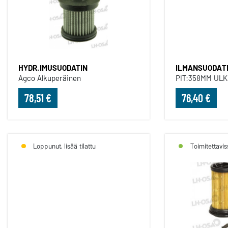
HYDR.IMUSUODATIN
ILMANSUODATI
Agco Alkuperäinen
PIT:358MM ULK
78,51 €
76,40 €
Loppunut, lisää tilattu
Toimitettavis
HYDRAULIIKKASUODATIN