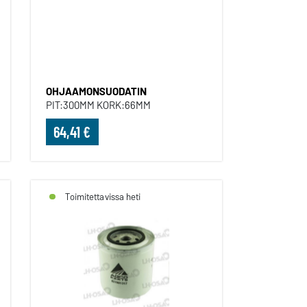
OHJAAMONSUODATIN
OHJAAMONSUODATIN
PIT:300MM KORK:66MM
64,41 €
Toimitettavissa heti