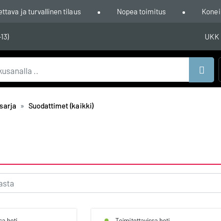
ava ja turvallinen tilaus
Nopea toimitus
Konei
-13)
UKK
Hae
sarja
Suodattimet (kaikki)
sa heti
Toimitettavissa heti