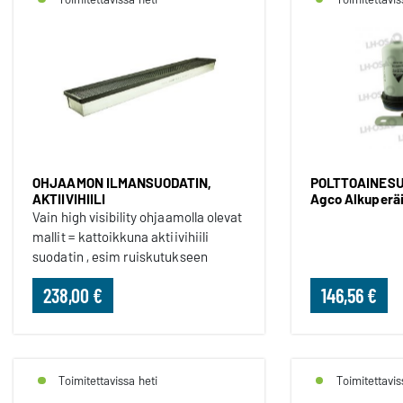
OHJAAMON ILMANSUODATIN,
POLTTOAINESU
AKTIIVIHIILI
Agco Alkuperä
Vain high visibility ohjaamolla olevat
mallit = kattoikkuna aktiivihiili
suodatin , esim ruiskutukseen
238,00 €
146,56 €
Toimitettavissa heti
Toimitettavis