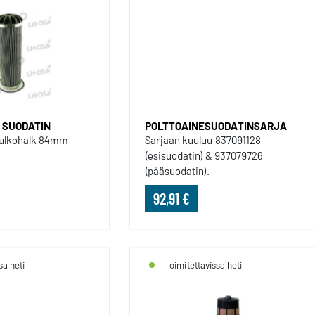
POLTTOAINESUO
 SUODATIN
POLTTOAINESUODATINSARJA
 ulkohalk 84mm
Sarjaan kuuluu 837091128
(esisuodatin) & 937079726
(pääsuodatin).
92,91 €
sa heti
Toimitettavissa heti