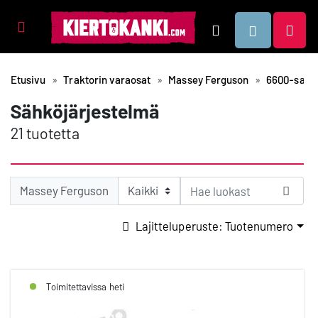
Tuotealueet
Hae
Etusivu
Traktorin varaosat
Massey Ferguson
6600-sarja
Sähköjärjestelmä
21 tuotetta
Massey Ferguson
Lajitteluperuste: Tuotenumero
Toimitettavissa heti