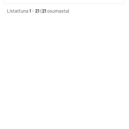
Listattuna
1
-
21
(
21
osumasta)