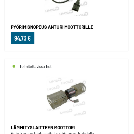
PYÖRIMISNOPEUS ANTURI MOOTTORILLE
94,73 €
Toimitettavissa heti
LÄMMITYSLAITTEEN MOOTTORI
Vain kun on high visibilty ohjaamo, kahdella