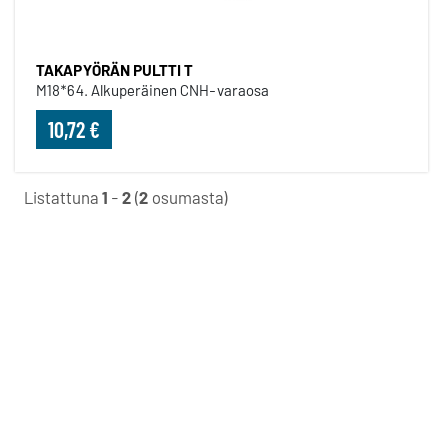
TAKAPYÖRÄN PULTTI T
M18*64. Alkuperäinen CNH-varaosa
10,72 €
Listattuna
1
-
2
(
2
osumasta)