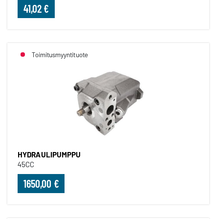
41,02 €
Toimitusmyyntituote
HYDRAULIPUMPPU
45CC
1650,00 €