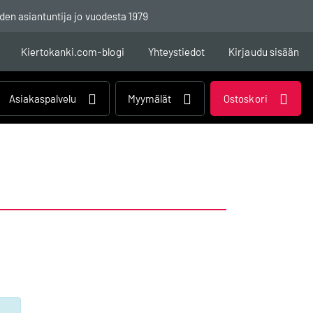
den asiantuntija jo vuodesta 1979
Kiertokanki.com-blogi
Yhteystiedot
Kirjaudu sisään
Asiakaspalvelu
Myymälät
Ostoskori