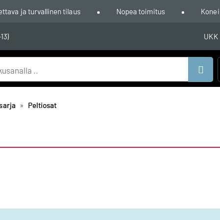
ava ja turvallinen tilaus
Nopea toimitus
Konei
-13)
UKK
Hae
sarja
Peltiosat