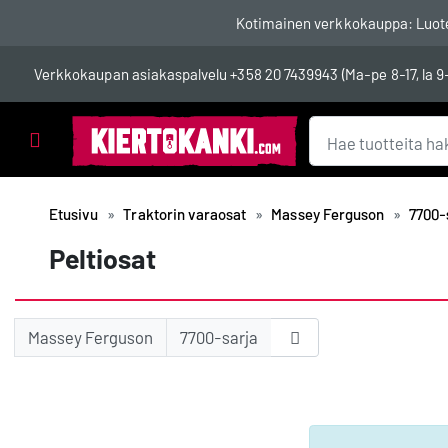
Kotimainen verkkokauppa: Luotett
Verkkokaupan asiakaspalvelu
+358 20 7439943
(Ma-pe 8-17, la 9
Tuotealueet
Etusivu
Traktorin varaosat
Massey Ferguson
7700-
Peltiosat
Massey Ferguson
7700-sarja