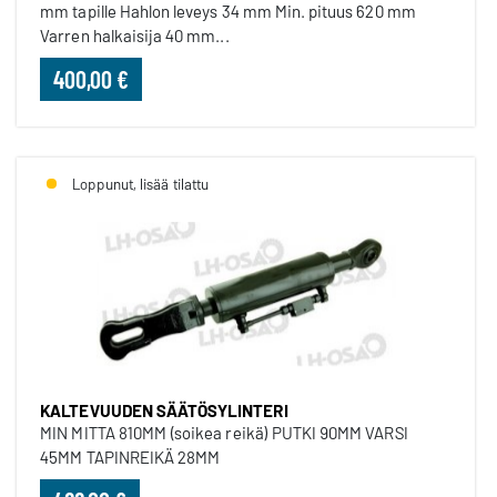
mm tapille Hahlon leveys 34 mm Min. pituus 620 mm
Varren halkaisija 40 mm...
400,00 €
Loppunut, lisää tilattu
KALTEVUUDEN SÄÄTÖSYLINTERI
MIN MITTA 810MM (soikea reikä) PUTKI 90MM VARSI
45MM TAPINREIKÄ 28MM