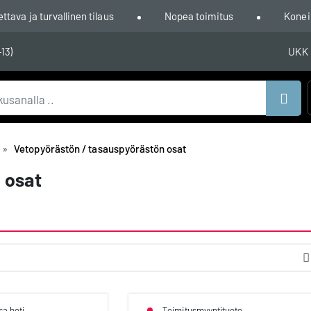
ava ja turvallinen tilaus
Nopea toimitus
Konei
-13)
UKK
Hae
Vetopyörästön / tasauspyörästön osat
 osat
sa heti
Toimitusmyyntituote