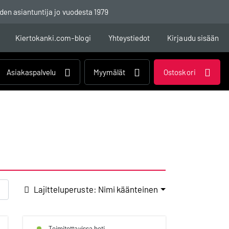
den asiantuntija jo vuodesta 1979
Kiertokanki.com-blogi
Yhteystiedot
Kirjaudu sisään
Asiakaspalvelu
Myymälät
Ostoskori
Lajitteluperuste: Nimi käänteinen
Toimitettavissa heti