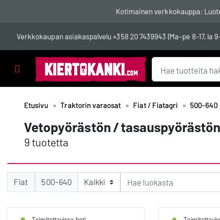
Kotimainen verkkokauppa: Luotett
Verkkokaupan asiakaspalvelu
+358 20 7439943
(Ma-pe 8-17, la 9
Tuotealueet
Etusivu
Traktorin varaosat
Fiat / Fiatagri
500-640
Vetopyörästön / tasauspyörästön
9 tuotetta
Fiat
500-640
Toimitettavissa heti
Toimitettavis