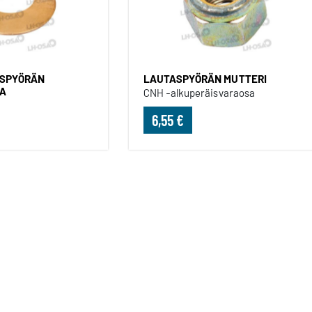
USPYÖRÄN
LAUTASPYÖRÄN MUTTERI
KA
CNH -alkuperäisvaraosa
6,55 €