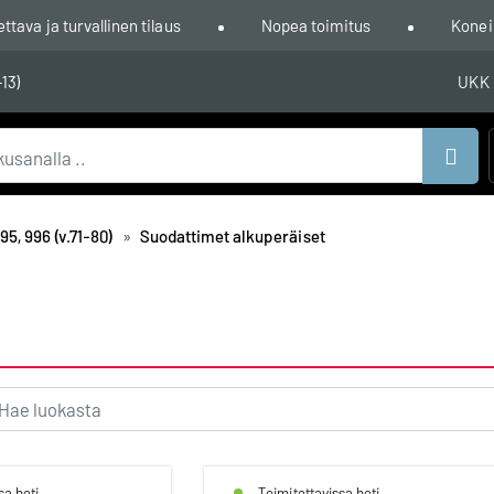
ava ja turvallinen tilaus
Nopea toimitus
Konei
-13)
UKK
Hae
95, 996 (v.71-80)
Suodattimet alkuperäiset
sa heti
Toimitettavissa heti