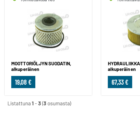
MOOTTORIÖLJYN SUODATIN,
HYDRAULIIKKA
alkuperäinen
alkuperäinen
19,08 €
67,33 €
Listattuna
1
-
3
(
3
osumasta)