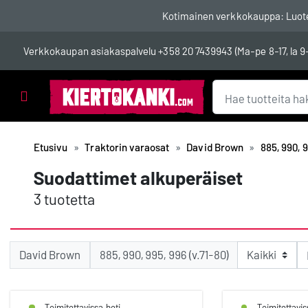
Kotimainen verkkokauppa: Luotett
Verkkokaupan asiakaspalvelu
+358 20 7439943
(Ma-pe 8-17, la 9
Tuotealueet
Etusivu
Traktorin varaosat
David Brown
885, 990, 9
Suodattimet alkuperäiset
3 tuotetta
David Brown
885, 990, 995, 996 (v.71-80)
Toimitettavissa heti
Toimitettavis