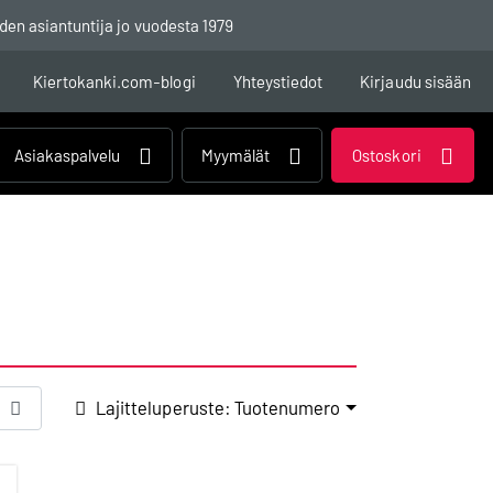
den asiantuntija jo vuodesta 1979
Kiertokanki.com-blogi
Yhteystiedot
Kirjaudu sisään
Asiakaspalvelu
Myymälät
Ostoskori
Lajitteluperuste: Tuotenumero