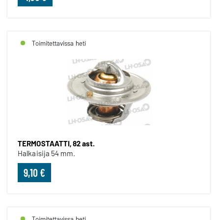
Toimitettavissa heti
TERMOSTAATTI, 82 ast.
Halkaisija 54 mm.
9,10 €
Toimitettavissa heti