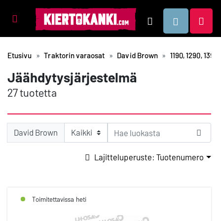
Tuotealueet
Hae
Etusivu
Traktorin varaosat
David Brown
1190, 1290, 1390,
Jäähdytysjärjestelmä
27 tuotetta
David Brown
Lajitteluperuste: Tuotenumero
Toimitettavissa heti