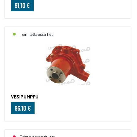
91,10 €
Toimitettavissa heti
VESIPUMPPU
96,10 €
Toimitusmyyntituote