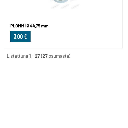
PLOMMI Ø 44,75 mm
3,00 €
Listattuna
1
-
27
(
27
osumasta)