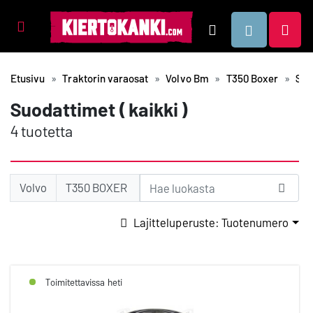
Tuotealueet
Hae
Etusivu
Traktorin varaosat
Volvo Bm
T350 Boxer
Suo
Suodattimet ( kaikki )
4 tuotetta
Volvo
T350 BOXER
Lajitteluperuste: Tuotenumero
Toimitettavissa heti