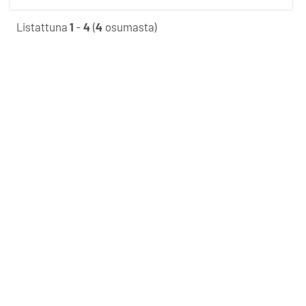
Listattuna
1
-
4
(
4
osumasta)