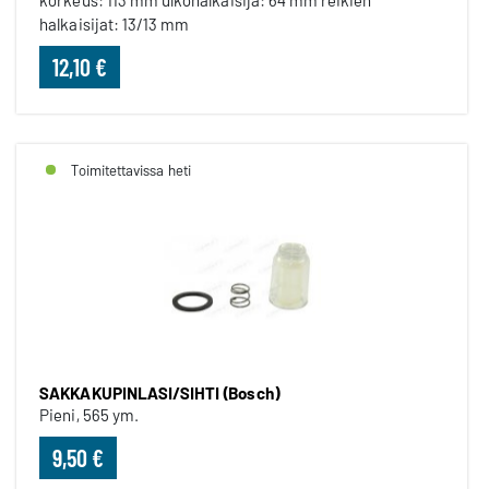
korkeus: 113 mm ulkohalkaisija: 64 mm reikien
halkaisijat: 13/13 mm
12,10 €
Toimitettavissa heti
SAKKAKUPINLASI/SIHTI (Bosch)
Pieni, 565 ym.
9,50 €