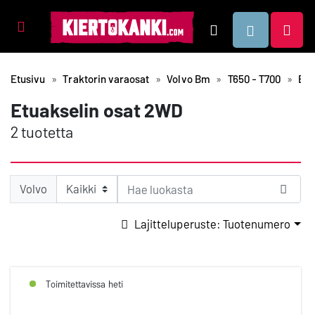
Tuotealueet
Hae
Etusivu
Traktorin varaosat
Volvo Bm
T650 - T700
Etu
Etuakselin osat 2WD
2 tuotetta
Volvo
Lajitteluperuste: Tuotenumero
Toimitettavissa heti