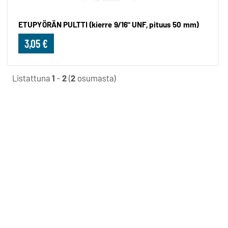
ETUPYÖRÄN PULTTI (kierre 9/16" UNF, pituus 50 mm)
3,05 €
Listattuna
1
-
2
(
2
osumasta)