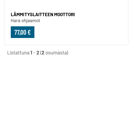
LÄMMITYSLAITTEEN MOOTTORI
Hara ohjaamot
77,00 €
Listattuna
1
-
2
(
2
osumasta)