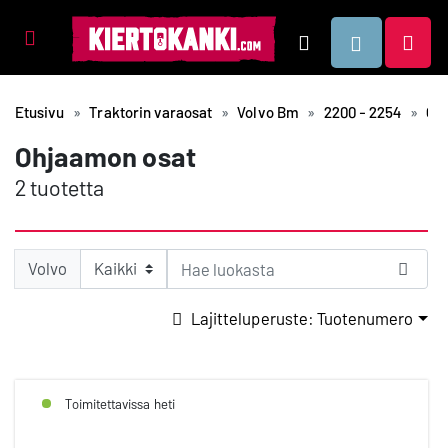
Tuotealueet
Hae
Etusivu
Traktorin varaosat
Volvo Bm
2200 - 2254
Oh
Ohjaamon osat
2 tuotetta
Volvo
Lajitteluperuste: Tuotenumero
Toimitettavissa heti