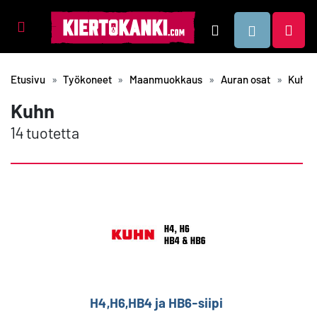
Tuotealueet
Hae
Etusivu
Työkoneet
Maanmuokkaus
Auran osat
Kuhn
Kuhn
14 tuotetta
H4,H6,HB4 ja HB6-siipi