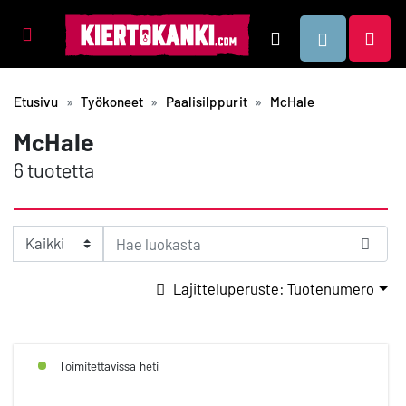
Tuotealueet
Hae
Etusivu
Työkoneet
Paalisilppurit
McHale
McHale
6 tuotetta
Lajitteluperuste: Tuotenumero
Toimitettavissa heti