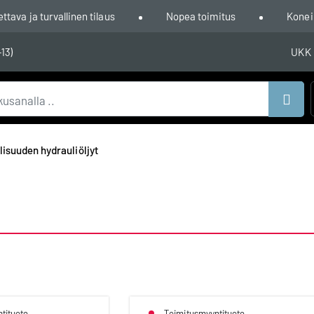
ava ja turvallinen tilaus
Nopea toimitus
Konei
-13)
UKK
Hae
lisuuden hydrauliöljyt
tituote
Toimitusmyyntituote