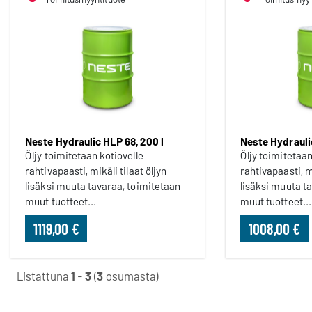
Neste Hydraulic HLP 68, 200 l
Neste Hydraulic
Öljy toimitetaan kotiovelle
Öljy toimitetaan
rahtivapaasti, mikäli tilaat öljyn
rahtivapaasti, mi
lisäksi muuta tavaraa, toimitetaan
lisäksi muuta t
muut tuotteet...
muut tuotteet...
1119,00 €
1008,00 €
Listattuna
1
-
3
(
3
osumasta)