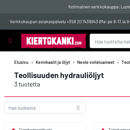
Kotimainen verkkokauppa: Luotett
Verkkokaupan asiakaspalvelu
+358 20 7439943
(Ma-pe 8-17, la 9
Tuotealueet
Etusivu
Kemikaalit ja öljyt
Neste voiteluaineet
Teol
Teollisuuden hydrauliöljyt
3 tuotetta
Toimitusmyyntituote
Toimitusmyyn