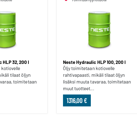
 HLP 32, 200 l
Neste Hydraulic HLP 100, 200 l
 kotiovelle
Öljy toimitetaan kotiovelle
käli tilaat öljyn
rahtivapaasti, mikäli tilaat öljyn
avaraa, toimitetaan
lisäksi muuta tavaraa, toimitetaan
muut tuotteet...
1316,00 €