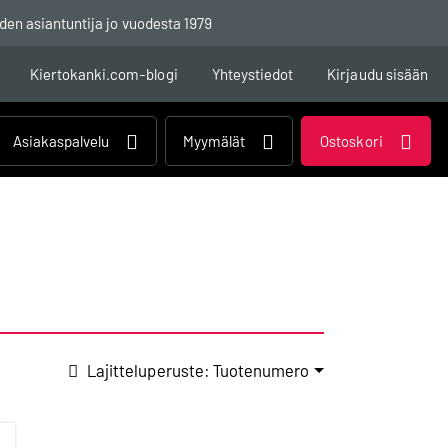
den asiantuntija jo vuodesta 1979
Kiertokanki.com-blogi
Yhteystiedot
Kirjaudu sisään
Asiakaspalvelu
Myymälät
Ostoskori
Lajitteluperuste: Tuotenumero