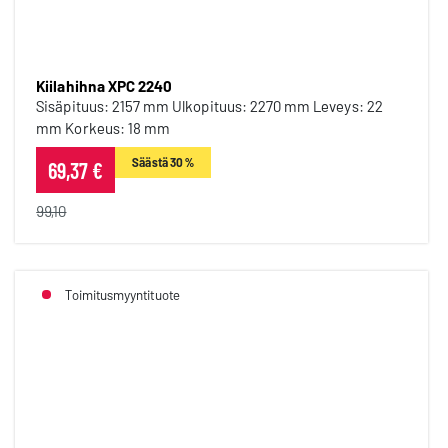
Kiilahihna XPC 2240
Sisäpituus: 2157 mm Ulkopituus: 2270 mm Leveys: 22
mm Korkeus: 18 mm
Säästä 30 %
69,37 €
99,10
Toimitusmyyntituote
Kiilahihna XPC 2120