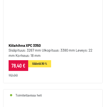
Kiilahihna XPC 3350
Kiilahihna XPC 3350
Sisäpituus: 3267 mm Ulkopituus: 3380 mm Leveys: 22
mm Korkeus: 18 mm
Säästä 30 %
78,40 €
112,00
Toimitettavissa heti