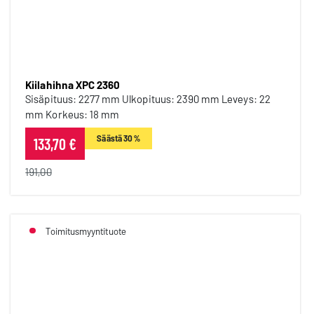
Kiilahihna XPC 2360
Kiilahihna XPC 2360
Sisäpituus: 2277 mm Ulkopituus: 2390 mm Leveys: 22
mm Korkeus: 18 mm
Säästä 30 %
133,70 €
191,00
Toimitusmyyntituote
Kiilahihna XPC 2240