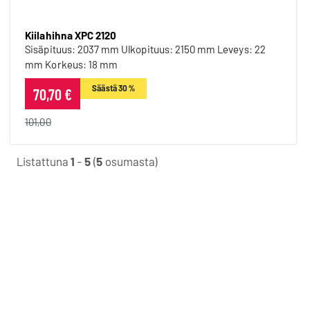
Kiilahihna XPC 2120
Sisäpituus: 2037 mm Ulkopituus: 2150 mm Leveys: 22
mm Korkeus: 18 mm
Säästä 30 %
70,70 €
101,00
Listattuna
1
-
5
(
5
osumasta)