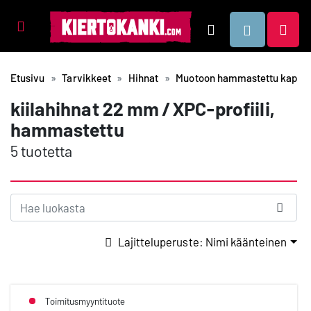
Tuotealueet
Hae
Etusivu
Tarvikkeet
Hihnat
Muotoon hammastettu kapea k
kiilahihnat 22 mm / XPC-profiili,
hammastettu
5 tuotetta
Lajitteluperuste: Nimi käänteinen
Toimitusmyyntituote