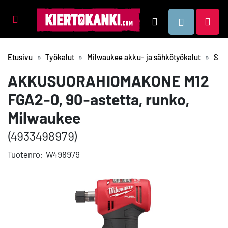
Tuotealueet
Hae
Etusivu
Työkalut
Milwaukee akku- ja sähkötyökalut
Saha
AKKUSUORAHIOMAKONE M12
FGA2-0, 90-astetta, runko,
Milwaukee
(4933498979)
Tuotenro:
W498979