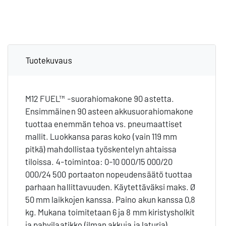
Tuotekuvaus
M12 FUEL™ -suorahiomakone 90 astetta.
Ensimmäinen 90 asteen akkusuorahiomakone
tuottaa enemmän tehoa vs. pneumaattiset
mallit. Luokkansa paras koko (vain 119 mm
pitkä) mahdollistaa työskentelyn ahtaissa
tiloissa. 4-toimintoa: 0-10 000/15 000/20
000/24 500 portaaton nopeudensäätö tuottaa
parhaan hallittavuuden. Käytettäväksi maks. Ø
50 mm laikkojen kanssa. Paino akun kanssa 0,8
kg. Mukana toimitetaan 6 ja 8 mm kiristysholkit
ja pahvilaatikko (ilman akkuja ja laturia).