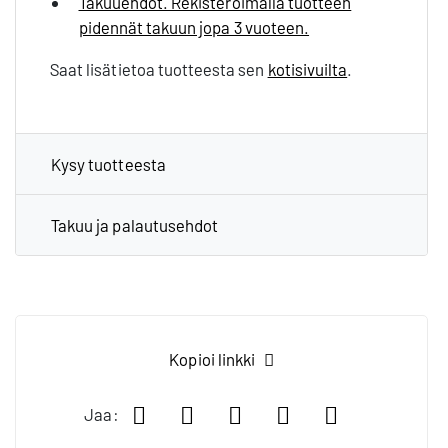
Takuuehdot. Rekisteröimällä tuotteen
pidennät takuun jopa 3 vuoteen.
Saat lisätietoa tuotteesta sen
kotisivuilta
.
Kysy tuotteesta
Takuu ja palautusehdot
Kopioi linkki
Jaa Facebookissa
Jaa LinkedIn:ssä
Jaa X:ssä
Jaa WhatsApp:
Jaa sähköp
Jaa: