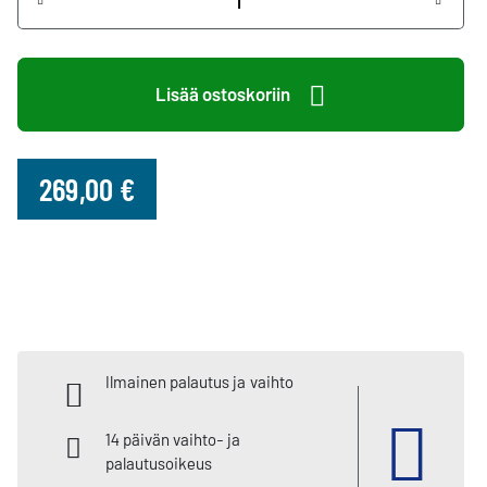
+
-
Lisää ostoskoriin
269,00 €
Ilmainen palautus ja vaihto
14 päivän vaihto- ja
palautusoikeus