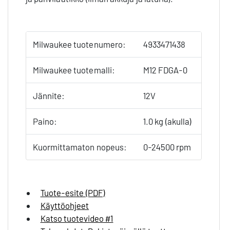
Milwaukee tuotenumero:
4933471438
Milwaukee tuotemalli:
M12 FDGA-0
Jännite:
12V
Paino:
1.0 kg (akulla)
Kuormittamaton nopeus:
0-24500 rpm
Tuote-esite (PDF)
Käyttöohjeet
Katso tuotevideo #1