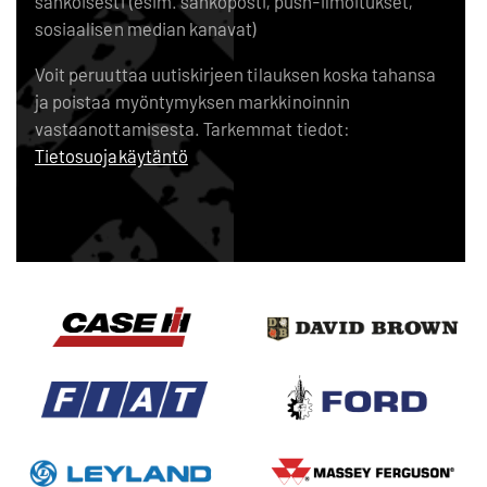
sähköisesti (esim. sähköposti, push-ilmoitukset,
sosiaalisen median kanavat)
Voit peruuttaa uutiskirjeen tilauksen koska tahansa
ja poistaa myöntymyksen markkinoinnin
vastaanottamisesta. Tarkemmat tiedot:
Tietosuojakäytäntö