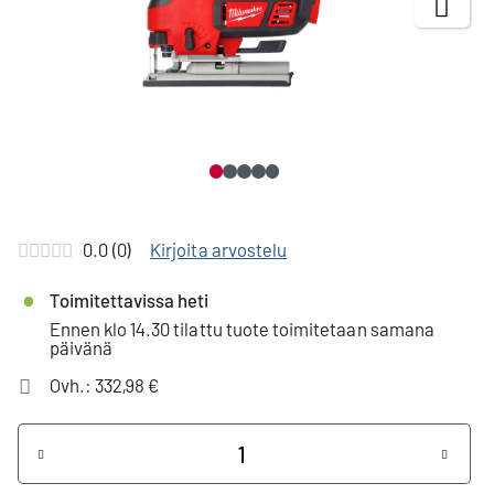
Next
0.0 (0)
Kirjoita arvostelu
Toimitettavissa heti
Ennen klo 14.30 tilattu tuote toimitetaan samana
päivänä
Ovh.: 332,98 €
Määrä
+
-