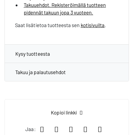
Takuuehdot. Rekisteröimällä tuotteen
pidennät takuun jopa 3 vuoteen.
Saat lisätietoa tuotteesta sen
kotisivuilta
.
Kysy tuotteesta
Takuu ja palautusehdot
Kopioi linkki
Jaa Facebookissa
Jaa LinkedIn:ssä
Jaa X:ssä
Jaa WhatsApp:
Jaa sähköp
Jaa: