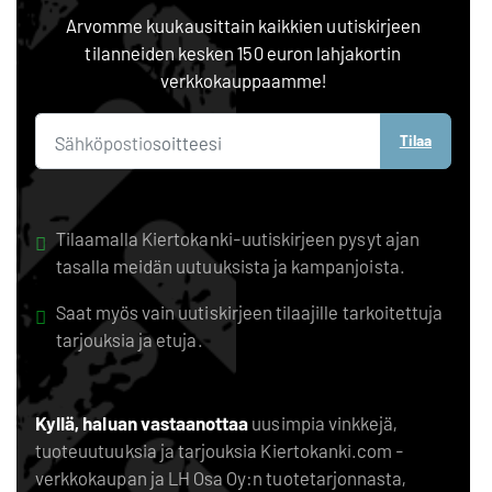
Arvomme kuukausittain kaikkien uutiskirjeen
tilanneiden kesken 150 euron lahjakortin
verkkokauppaamme!
Tilaa
Tilaamalla Kiertokanki-uutiskirjeen pysyt ajan
tasalla meidän uutuuksista ja kampanjoista.
Saat myös vain uutiskirjeen tilaajille tarkoitettuja
tarjouksia ja etuja.
Kyllä, haluan vastaanottaa
uusimpia vinkkejä,
tuoteuutuuksia ja tarjouksia Kiertokanki.com -
verkkokaupan ja LH Osa Oy:n tuotetarjonnasta,