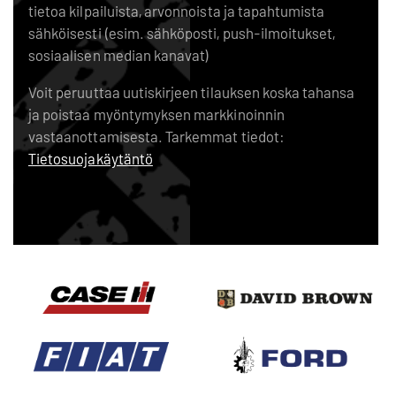
tietoa kilpailuista, arvonnoista ja tapahtumista
sähköisesti (esim. sähköposti, push-ilmoitukset,
sosiaalisen median kanavat)
Voit peruuttaa uutiskirjeen tilauksen koska tahansa
ja poistaa myöntymyksen markkinoinnin
vastaanottamisesta. Tarkemmat tiedot:
Tietosuojakäytäntö