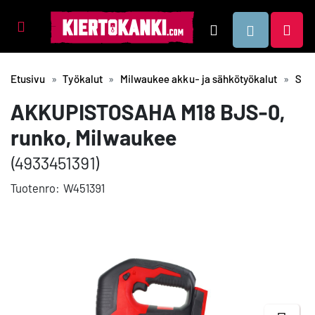
Tuotealueet
Hae
Etusivu
Työkalut
Milwaukee akku- ja sähkötyökalut
Saha
AKKUPISTOSAHA M18 BJS-0,
runko, Milwaukee
(4933451391)
Tuotenro:
W451391