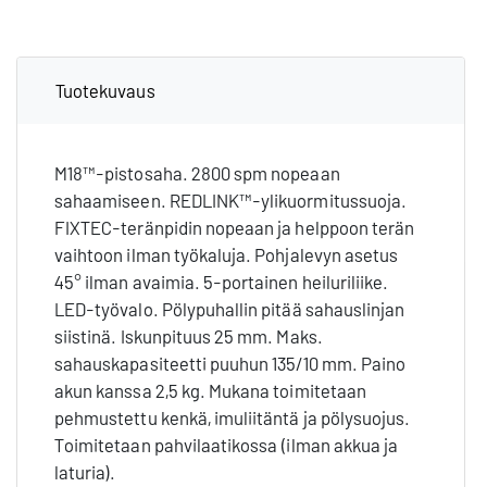
Tuotekuvaus
M18™-pistosaha. 2800 spm nopeaan
sahaamiseen. REDLINK™-ylikuormitussuoja.
FIXTEC-teränpidin nopeaan ja helppoon terän
vaihtoon ilman työkaluja. Pohjalevyn asetus
45° ilman avaimia. 5-portainen heiluriliike.
LED-työvalo. Pölypuhallin pitää sahauslinjan
siistinä. Iskunpituus 25 mm. Maks.
sahauskapasiteetti puuhun 135/10 mm. Paino
akun kanssa 2,5 kg. Mukana toimitetaan
pehmustettu kenkä, imuliitäntä ja pölysuojus.
Toimitetaan pahvilaatikossa (ilman akkua ja
laturia).