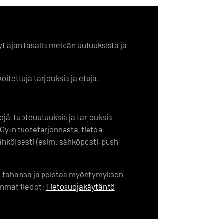
yt ajan tasalla meidän uutuuksista ja
koitettuja tarjouksia ja etuja.
jä, tuoteuutuuksia ja tarjouksia
Oy:n tuotetarjonnasta, tietoa
sähköisesti (esim. sähköposti, push-
ka tahansa ja poistaa myöntymyksen
mmat tiedot:
Tietosuojakäytäntö