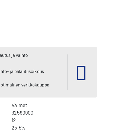
autus ja vaihto
ihto- ja palautusoikeus
kotimainen verkkokauppa
Valmet
32590900
12
25.5%