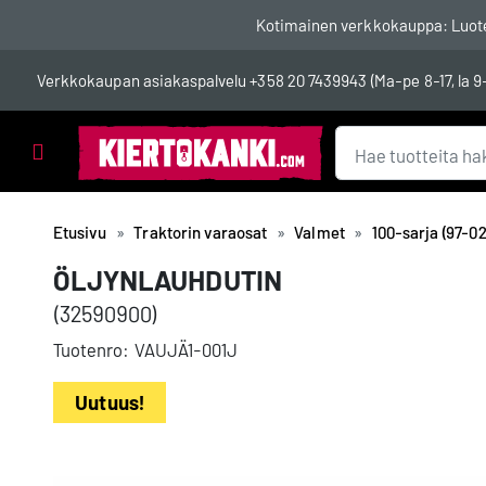
Kotimainen verkkokauppa: Luotett
Verkkokaupan asiakaspalvelu
+358 20 7439943
(Ma-pe 8-17, la 9
Tuotealueet
Etusivu
Traktorin varaosat
Valmet
100-sarja (97-02
ÖLJYNLAUHDUTIN
(32590900)
Tuotenro:
VAUJÄ1-001J
Uutuus!