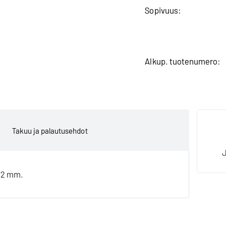
Sopivuus:
Alkup. tuote­numero:
Takuu ja palautusehdot
52 mm.