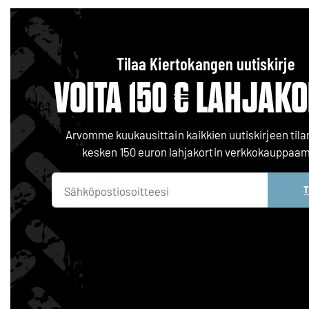
Tilaa Kiertokangen uutiskirje
VOITA 150 € LAHJAKO
Arvomme kuukausittain kaikkien uutiskirjeen til
kesken 150 euron lahjakortin verkkokauppaa
T