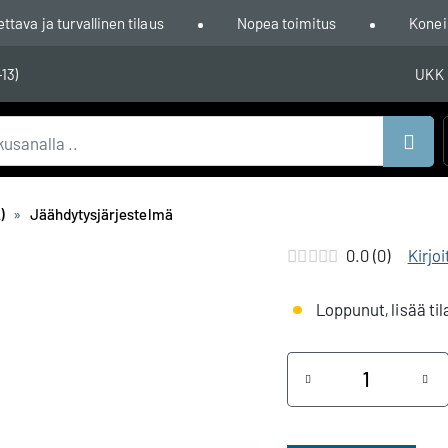
ava ja turvallinen tilaus
Nopea toimitus
Konei
-13)
UKK
Hae
)
Jäähdytysjärjestelmä
0.0 (0)
Kirjo
Loppunut, lisää til
Määrä
+
-