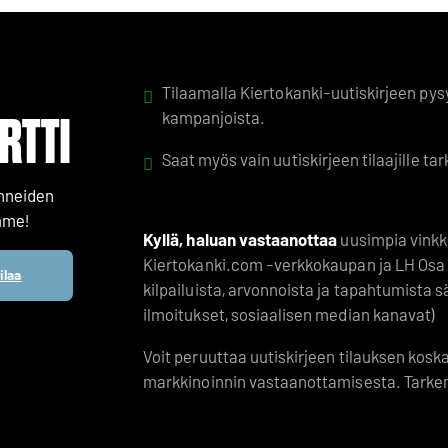
Tilaamalla Kiertokanki-uutiskirjeen pys
RTTI
kampanjoista.
Saat myös vain uutiskirjeen tilaajille tar
anneiden
mme!
Kyllä, haluan vastaanottaa
uusimpia vinkke
Kiertokanki.com -verkkokaupan ja LH Osa 
ilaa
kilpailuista, arvonnoista ja tapahtumista 
ilmoitukset, sosiaalisen median kanavat)
Voit peruuttaa uutiskirjeen tilauksen kos
markkinoinnin vastaanottamisesta. Tarke