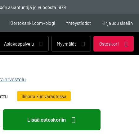
den asiantuntija jo vuodesta 1979
Kiertokanki.com-blogi
Yhteystiedot
Kirjaudu sisään
Asiakaspalvelu
Myymälät
Ostoskori
ita arvostelu
attu
Ilmoita kun varastossa
Lisää ostoskoriin