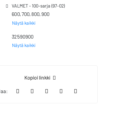
VALMET - 100-sarja (97-02)
600, 700, 800, 900
Näytä kaikki
32590900
Näytä kaikki
Kopioi linkki
Jaa Facebookissa
Jaa LinkedIn:ssä
Jaa X:ssä
Jaa WhatsApp:ssa
Jaa sähköpostilla
Jaa: