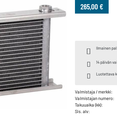
265,00 €
Ilmainen pal
14 päivän va
Luotettava 
Valmistaja / merkki:
Valmistajan numero:
Takuuaika (kk):
Sis. alv: