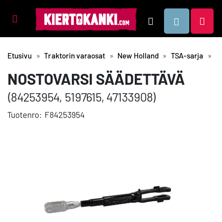
Tuotealueet
Hae
Etusivu
Traktorin varaosat
New Holland
TSA-sarja
H
NOSTOVARSI SÄÄDETTÄVÄ
(84253954, 5197615, 47133908)
Tuotenro:
F84253954