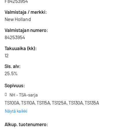
F84253954
Valmistaja / merkki:
New Holland
Valmistajan numero:
84253954
Takuuaika (kk):
12
Sis. alv:
25.5%
Sopivuus:
NH - TSA-sarja
TS100A, TS110A, TS115A, TS125A, TS130A, TS135A
Näytä kaikki
Alkup. tuote­numero: