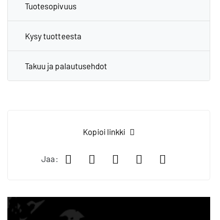
Tuotesopivuus
Kysy tuotteesta
Takuu ja palautusehdot
Kopioi linkki
Jaa Facebookissa
Jaa LinkedIn:ssä
Jaa X:ssä
Jaa WhatsApp:
Jaa sähköp
Jaa: