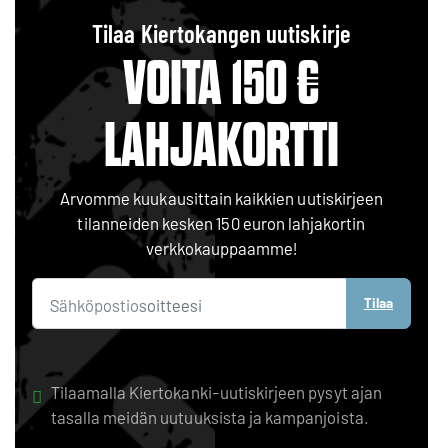
Tilaa Kiertokangen uutiskirje
VOITA 150 €
LAHJAKORTTI
Arvomme kuukausittain kaikkien uutiskirjeen
tilanneiden kesken 150 euron lahjakortin
verkkokauppaamme!
Tilaa
Tilaamalla Kiertokanki-uutiskirjeen pysyt ajan
tasalla meidän uutuuksista ja kampanjoista.