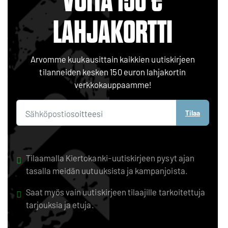
VOITA 150 €
LAHJAKORTTI
Arvomme kuukausittain kaikkien uutiskirjeen
tilanneiden kesken 150 euron lahjakortin
verkkokauppaamme!
Tilaa
Tilaamalla Kiertokanki-uutiskirjeen pysyt ajan
tasalla meidän uutuuksista ja kampanjoista.
Saat myös vain uutiskirjeen tilaajille tarkoitettuja
tarjouksia ja etuja.