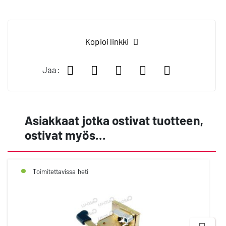
Kopioi linkki
Jaa Facebookissa
Jaa LinkedIn:ssä
Jaa X:ssä
Jaa WhatsApp:
Jaa sähköp
Jaa:
Asiakkaat jotka ostivat tuotteen,
ostivat myös...
Toimitettavissa heti