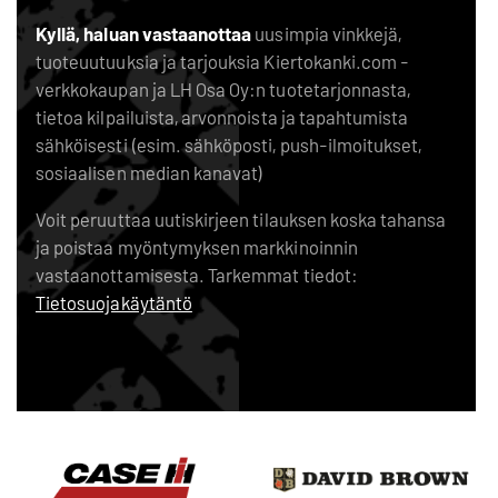
Kyllä, haluan vastaanottaa
uusimpia vinkkejä,
tuoteuutuuksia ja tarjouksia Kiertokanki.com -
verkkokaupan ja LH Osa Oy:n tuotetarjonnasta,
tietoa kilpailuista, arvonnoista ja tapahtumista
sähköisesti (esim. sähköposti, push-ilmoitukset,
sosiaalisen median kanavat)
Voit peruuttaa uutiskirjeen tilauksen koska tahansa
ja poistaa myöntymyksen markkinoinnin
vastaanottamisesta. Tarkemmat tiedot:
Tietosuojakäytäntö