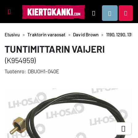
Tuotealueet
Hae
Etusivu
Traktorin varaosat
David Brown
1190, 1290, 1390,
TUNTIMITTARIN VAIJERI
(K954959)
Tuotenro:
DBUOH1-040E
Next