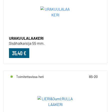
URAKUULALAAKERI
Sisähalkaisija 55 mm.
35,40 €
Toimitettavissa heti
8S-20