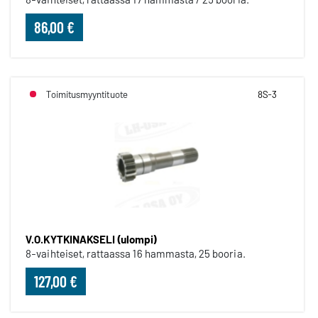
86,00 €
Toimitusmyyntituote
8S-3
V.O.KYTKINAKSELI (ulompi)
8-vaihteiset, rattaassa 16 hammasta, 25 booria.
127,00 €