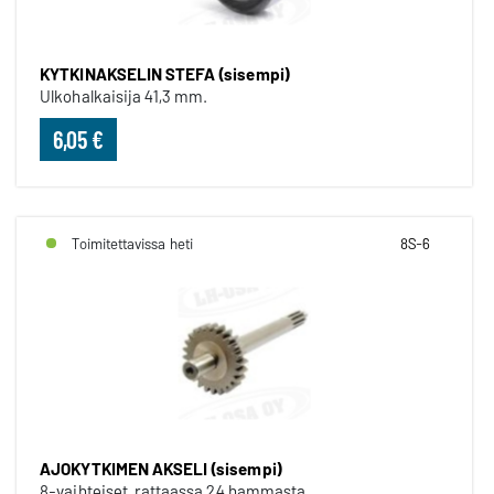
KYTKINAKSELIN STEFA (sisempi)
Ulkohalkaisija 41,3 mm.
6,05 €
Toimitettavissa heti
8S-6
AJOKYTKIMEN AKSELI (sisempi)
8-vaihteiset, rattaassa 24 hammasta