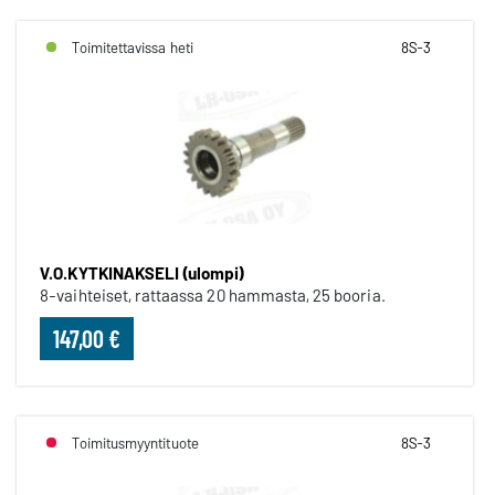
Toimitettavissa heti
8S-3
V.O.KYTKINAKSELI (ulompi)
8-vaihteiset, rattaassa 20 hammasta, 25 booria.
147,00 €
Toimitusmyyntituote
8S-3