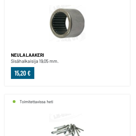
NEULALAAKERI
Sisähalkaisija 19,05 mm.
15,20 €
Toimitettavissa heti