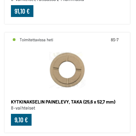
91,10 €
Toimitettavissa heti
8S-7
KYTKINAKSELIN PAINELEVY, TAKA (25,6 x 52,7 mm)
8-vaihteiset
9,10 €