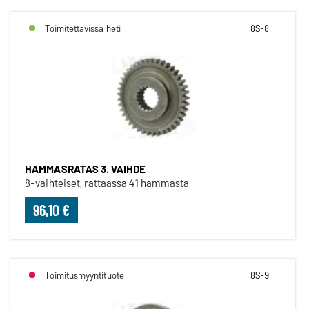
Toimitettavissa heti
8S-8
HAMMASRATAS 3. VAIHDE
8-vaihteiset, rattaassa 41 hammasta
96,10 €
Toimitusmyyntituote
8S-9