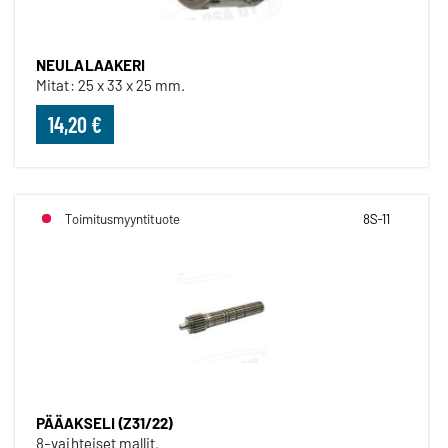
NEULALAAKERI
Mitat: 25 x 33 x 25 mm.
14,20 €
Toimitusmyyntituote
8S-11
PÄÄAKSELI (Z31/22)
8-vaihteiset mallit.