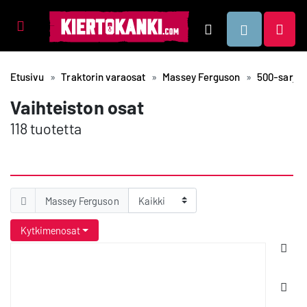
Tuotealueet
Hae
Etusivu
Traktorin varaosat
Massey Ferguson
500-sarja
Vaihteiston osat
118 tuotetta
Massey Ferguson
Kytkimenosat