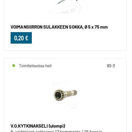
VOIMANSIIRRON SULAKKEEN SOKKA, Ø 5 x 75 mm
0,20 €
Toimitettavissa heti
8S-3
V.O.KYTKINAKSELI (ulompi)
8-vaihteiset, rattaassa 17 hammasta / 25 booria.