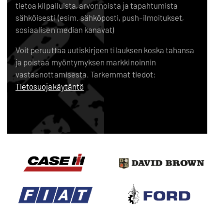
tietoa kilpailuista, arvonnoista ja tapahtumista
sähköisesti (esim. sähköposti, push-ilmoitukset,
sosiaalisen median kanavat)
Voit peruuttaa uutiskirjeen tilauksen koska tahansa
ja poistaa myöntymyksen markkinoinnin
vastaanottamisesta. Tarkemmat tiedot:
Tietosuojakäytäntö