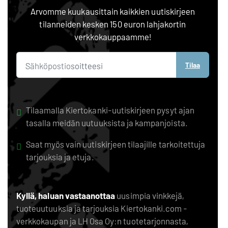
Arvomme kuukausittain kaikkien uutiskirjeen
tilanneiden kesken 150 euron lahjakortin
verkkokauppaamme!
Tilaa
Tilaamalla Kiertokanki-uutiskirjeen pysyt ajan
tasalla meidän uutuuksista ja kampanjoista.
Saat myös vain uutiskirjeen tilaajille tarkoitettuja
tarjouksia ja etuja.
Kyllä, haluan vastaanottaa
uusimpia vinkkejä,
tuoteuutuuksia ja tarjouksia Kiertokanki.com -
verkkokaupan ja LH Osa Oy:n tuotetarjonnasta,