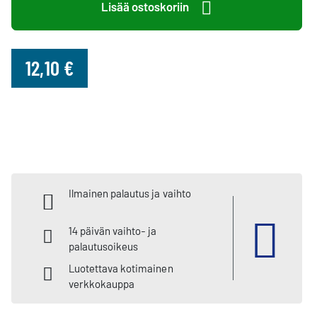
Lisää ostoskoriin
12,10 €
Ilmainen palautus ja vaihto
14 päivän vaihto- ja
palautusoikeus
Luotettava kotimainen
verkkokauppa