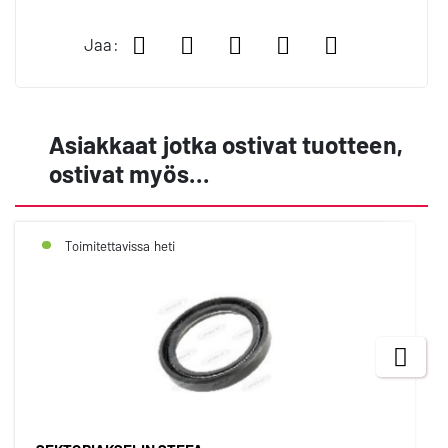
Jaa Facebookissa
Jaa LinkedIn:ssä
Jaa X:ssä
Jaa WhatsApp:
Jaa sähköp
Jaa:
Asiakkaat jotka ostivat tuotteen,
ostivat myös...
Toimitettavissa heti
Next