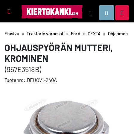
Tuotealueet
Hae
Etusivu
Traktorin varaosat
Ford
DEXTA
Ohjaamon os
OHJAUSPYÖRÄN MUTTERI,
KROMINEN
(957E3518B)
Tuotenro:
DEUOV1-240A